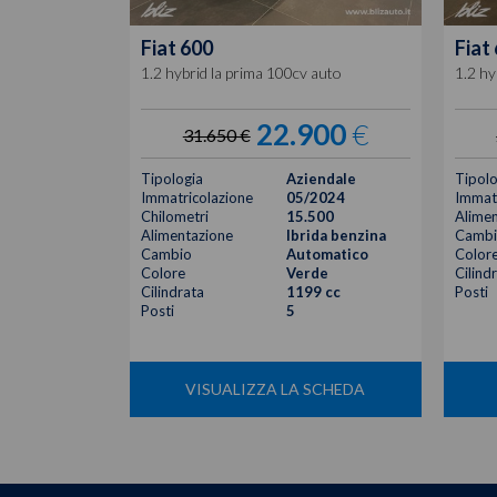
Fiat
600
Fiat
1.2 hybrid la prima 100cv auto
1.2 hy
22.900
€
31.650 €
Tipologia
Aziendale
Tipolo
Immatricolazione
05/2024
Immatr
Chilometri
15.500
Alimen
Alimentazione
Ibrida benzina
Cambi
Cambio
Automatico
Color
Colore
Verde
Cilind
Cilindrata
1199 cc
Posti
Posti
5
VISUALIZZA LA SCHEDA