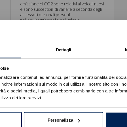
emissione di CO2 sono relativi ai veicoli nuovi
e sono suscettibili di variare a seconda degli
accessori opzionali presenti
nell'equipaggiamento del veicolo.
Dettagli
Pack Style
ookie
Errore
nalizzare contenuti ed annunci, per fornire funzionalità dei socia
inoltre informazioni sul modo in cui utilizza il nostro sito con i 
icità e social media, i quali potrebbero combinarle con altre inform
Caricamento veicoli non riuscito
lizzo dei loro servizi.
!
Not valid!
OK
Personalizza