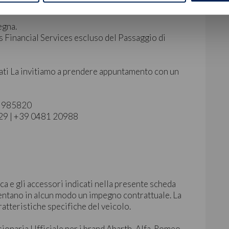
egna.
s Financial Services escluso del Passaggio di
ati La invitiamo a prendere appuntamento con un
40 985820
129 | +39 0481 20988
ca e gli accessori indicati nella presente scheda
ntano in alcun modo un impegno contrattuale. La
ratteristiche specifiche del veicolo.
sionaria Ufficiale per i brand Abarth, Alfa-Romeo,