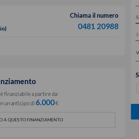
Chiama il numero
0481 20988
Go)
V
S
anziamento
 finanziabile a partire da:
6.000
n un anticipo di
€
O A QUESTO FINANZIAMENTO