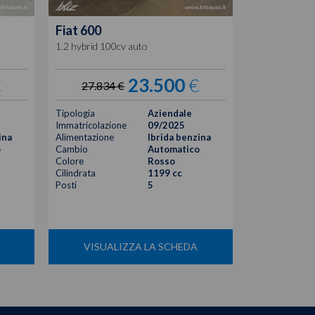
Fiat
600
Fiat
600
1.2 hybrid 100cv auto
1.2 hybrid 13
€
23.500
€
27.834 €
29.334
Tipologia
Aziendale
Tipologia
Immatricolazione
09/2025
Immatricolazi
ina
Alimentazione
Ibrida benzina
Alimentazione
o
Cambio
Automatico
Cambio
Colore
Rosso
Colore
Cilindrata
1199 cc
Cilindrata
Posti
5
Posti
VISUALIZZA LA SCHEDA
VISUA