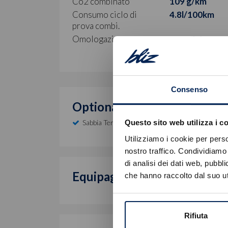
Co2 combinato
109 g/km
Consumo ciclo di
4.8l/100km
prova combi.
Omologazione
Euro 6.4
Consenso
Optional inclusi
Sabbia Terra D'italia
Questo sito web utilizza i c
Utilizziamo i cookie per perso
nostro traffico. Condividiamo 
di analisi dei dati web, pubbl
Equipaggiamento di serie
che hanno raccolto dal suo uti
Rifiuta