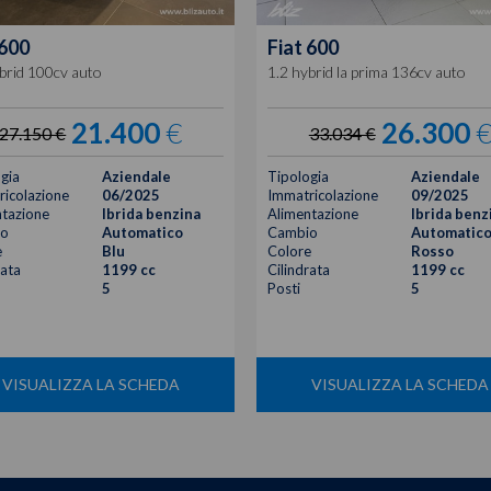
600
Fiat
600
brid 100cv auto
1.2 hybrid la prima 136cv auto
21.400
€
26.300
27.150 €
33.034 €
gia
Aziendale
Tipologia
Aziendale
icolazione
06/2025
Immatricolazione
09/2025
tazione
Ibrida benzina
Alimentazione
Ibrida benz
o
Automatico
Cambio
Automatic
e
Blu
Colore
Rosso
rata
1199 cc
Cilindrata
1199 cc
5
Posti
5
VISUALIZZA LA SCHEDA
VISUALIZZA LA SCHEDA