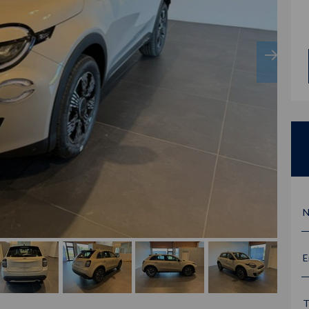
N
E
T