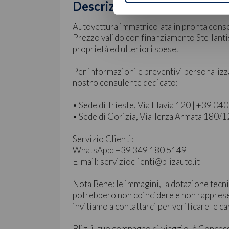
Descrizione
Autovettura immatricolata in pronta cons
Prezzo valido con finanziamento Stellanti
proprietà ed ulteriori spese.
Per informazioni e preventivi personalizz
nostro consulente dedicato:
• Sede di Trieste, Via Flavia 120 | +39 0
• Sede di Gorizia, Via Terza Armata 180/
Servizio Clienti:
WhatsApp: +39 349 180 5149
E-mail: servizioclienti@blizauto.it
Nota Bene: le immagini, la dotazione tecni
potrebbero non coincidere e non rapprese
invitiamo a contattarci per verificare le ca
Bliz, il tuo compagno di viaggio, è Conces