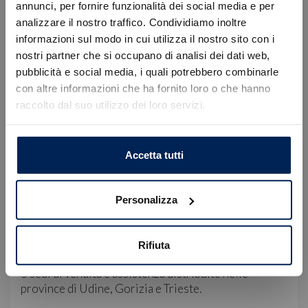
• Sede di Gorizia, Via Terza Armata 180/129 | +39
annunci, per fornire funzionalità dei social media e per
0481 20988
analizzare il nostro traffico. Condividiamo inoltre
informazioni sul modo in cui utilizza il nostro sito con i
Servizio Clienti:
nostri partner che si occupano di analisi dei dati web,
WhatsApp: +39 349 180 5149
Errore
pubblicità e social media, i quali potrebbero combinarle
E-mail: servizioclienti@blizauto.it
con altre informazioni che ha fornito loro o che hanno
raccolto dal suo utilizzo dei loro servizi.
Nota Bene: le immagini, la dotazione tecnica e gli
Caricamento veicoli non riuscito
accessori indicati nella presente scheda potrebbero
!
Not valid!
non coincidere e non rappresentano in alcun modo
OK
un impegno contrattuale. La invitiamo a contattarci
Accetta tutti
per verificare le caratteristiche specifiche del
veicolo.
Personalizza
Bliz, il tuo compagno di viaggio, è Concessionaria
Ufficiale per i brand Abarth, Alfa-Romeo, Citroën, DS
Automobiles, Fiat, Jeep, Lancia, Leapmotor e
Rifiuta
Peugeot. Siamo presenti in Friuli-Venezia Giulia con
5 sedi di vendita e assistenza distribuite nelle
province di Udine, Gorizia e Trieste.