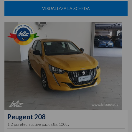
VISUALIZZA LA SCHEDA
Peugeot
208
1.2 puretech active pack s&s 100cv