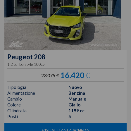
Peugeot
208
1.2 turbo style 100cv
16.420
€
23.075 €
Tipologia
Nuovo
Alimentazione
Benzina
Cambio
Manuale
Colore
Giallo
Cilindrata
1199 cc
Posti
5
VISUALIZZA LA SCHEDA