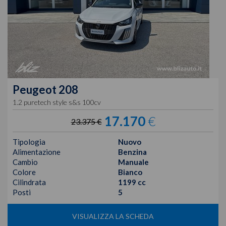
Peugeot
208
1.2 puretech style s&s 100cv
17.170
€
23.375 €
Tipologia
Nuovo
Alimentazione
Benzina
Cambio
Manuale
Colore
Bianco
Cilindrata
1199 cc
Posti
5
VISUALIZZA LA SCHEDA