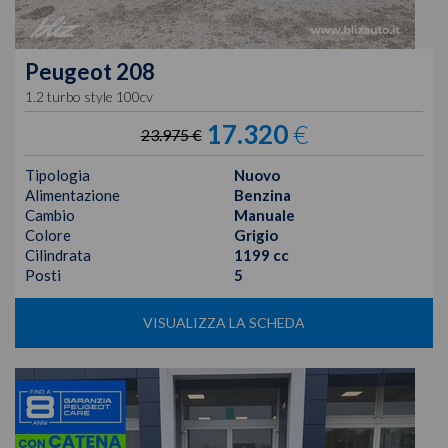
Peugeot
208
1.2 turbo style 100cv
17.320
€
23.975 €
Tipologia
Nuovo
Alimentazione
Benzina
Cambio
Manuale
Colore
Grigio
Cilindrata
1199 cc
Posti
5
VISUALIZZA LA SCHEDA