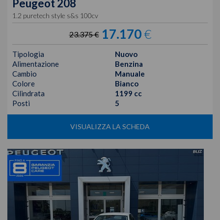
Peugeot
208
1.2 puretech style s&s 100cv
17.170
€
23.375 €
Tipologia
Nuovo
Alimentazione
Benzina
Cambio
Manuale
Colore
Bianco
Cilindrata
1199 cc
Posti
5
VISUALIZZA LA SCHEDA