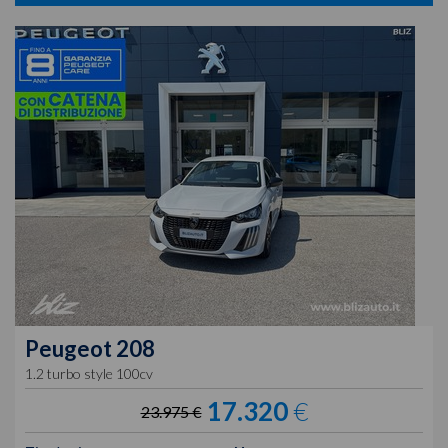
Peugeot
208
1.2 turbo style 100cv
17.320
€
23.975 €