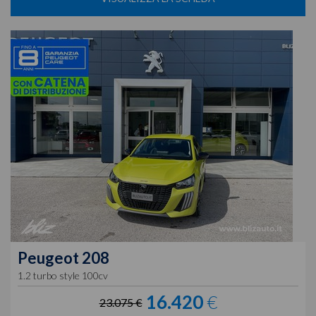
Peugeot
208
1.2 turbo style 100cv
16.420
€
23.075 €