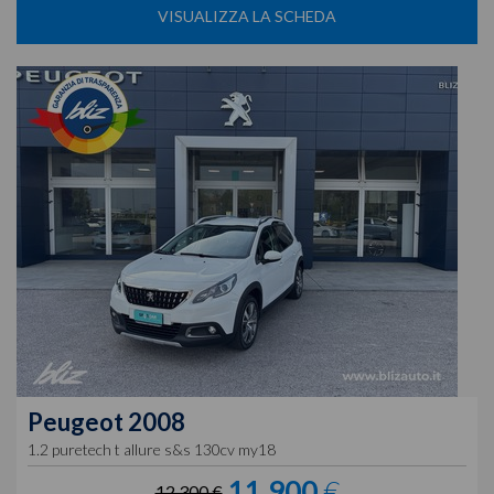
VISUALIZZA LA SCHEDA
Peugeot
2008
1.2 puretech t allure s&s 130cv my18
11.900
€
12.300 €