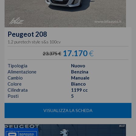
Peugeot
208
1.2 puretech style s&s 100cv
17.170
€
23.375 €
Tipologia
Nuovo
Alimentazione
Benzina
Cambio
Manuale
Colore
Bianco
Cilindrata
1199 cc
Posti
5
VISUALIZZA LA SCHEDA