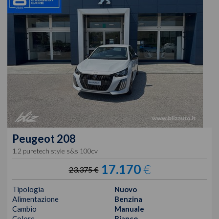
Peugeot
208
1.2 puretech style s&s 100cv
17.170
€
23.375 €
Tipologia
Nuovo
Alimentazione
Benzina
Cambio
Manuale
Colore
Bianco