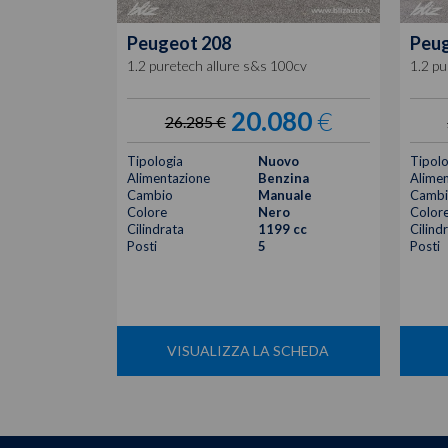
Peugeot
208
Peu
1.2 puretech allure s&s 100cv
1.2 pu
20.080
€
26.285 €
Tipologia
Nuovo
Tipolo
Alimentazione
Benzina
Alimen
Cambio
Manuale
Cambi
Colore
Nero
Color
Cilindrata
1199 cc
Cilind
Posti
5
Posti
VISUALIZZA LA SCHEDA