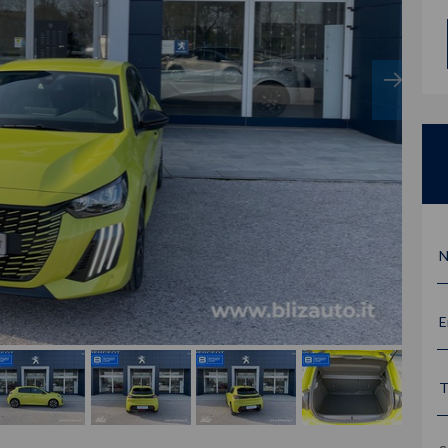
N
E
T