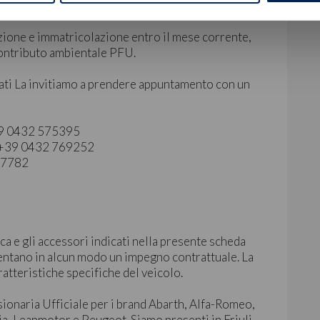
zione e immatricolazione entro il mese corrente,
 contributo ambientale PFU.
ati La invitiamo a prendere appuntamento con un
+39 0432 575395
 | +39 0432 769252
827782
ca e gli accessori indicati nella presente scheda
ntano in alcun modo un impegno contrattuale. La
ratteristiche specifiche del veicolo.
sionaria Ufficiale per i brand Abarth, Alfa-Romeo,
ia, Leapmotor e Peugeot. Siamo presenti in Friuli-