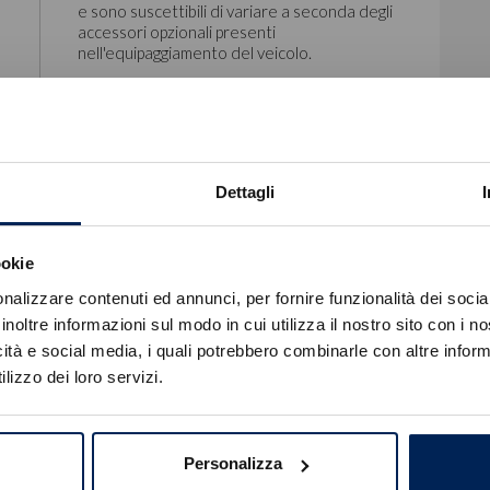
e sono suscettibili di variare a seconda degli
accessori opzionali presenti
nell'equipaggiamento del veicolo.
Dettagli
Kit Riparazione Pneumatici (compressore 12v)
ookie
Errore
nalizzare contenuti ed annunci, per fornire funzionalità dei socia
inoltre informazioni sul modo in cui utilizza il nostro sito con i 
icità e social media, i quali potrebbero combinarle con altre inform
Caricamento veicoli non riuscito
lizzo dei loro servizi.
!
Not valid!
OK
Personalizza