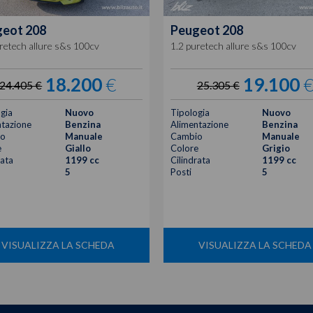
geot
208
Peugeot
208
retech allure s&s 100cv
1.2 puretech allure s&s 100cv
18.200
€
19.100
24.405 €
25.305 €
gia
Nuovo
Tipologia
Nuovo
tazione
Benzina
Alimentazione
Benzina
o
Manuale
Cambio
Manuale
e
Giallo
Colore
Grigio
rata
1199 cc
Cilindrata
1199 cc
5
Posti
5
VISUALIZZA LA SCHEDA
VISUALIZZA LA SCHEDA