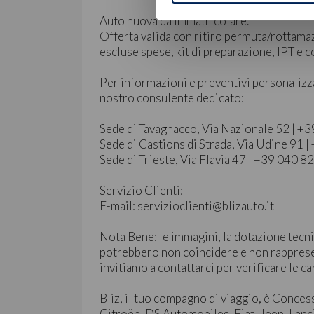
Auto nuova da immatricolare.
Offerta valida con ritiro permuta/rottama
escluse spese, kit di preparazione, IPT e
Per informazioni e preventivi personalizz
nostro consulente dedicato:
Sede di Tavagnacco, Via Nazionale 52 | 
Sede di Castions di Strada, Via Udine 91
Sede di Trieste, Via Flavia 47 | +39 040 
Servizio Clienti:
E-mail: servizioclienti@blizauto.it
Nota Bene: le immagini, la dotazione tecni
potrebbero non coincidere e non rapprese
invitiamo a contattarci per verificare le ca
Bliz, il tuo compagno di viaggio, è Conces
Citroën, DS Automobiles, Fiat, Jeep, Lanc