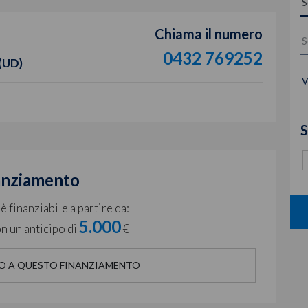
Chiama il numero
0432 769252
 (UD)
V
S
anziamento
 finanziabile a partire da:
5.000
n un anticipo di
€
O A QUESTO FINANZIAMENTO