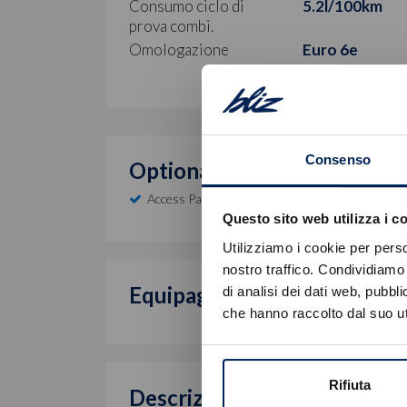
Consumo ciclo di
5.2l/100km
prova combi.
Omologazione
Euro 6e
Consenso
Optional inclusi
Access Pack
Questo sito web utilizza i c
Utilizziamo i cookie per perso
nostro traffico. Condividiamo 
Equipaggiamento di serie
di analisi dei dati web, pubbl
che hanno raccolto dal suo uti
Rifiuta
Descrizione