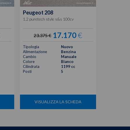
Peugeot
208
Peugeot
2
1.2 puretech style s&s 100cv
1.2 puretech 
€
17.170
€
23.375 €
23.375
Tipologia
Nuovo
Tipologia
Alimentazione
Benzina
Alimentazione
Cambio
Manuale
Cambio
Colore
Bianco
Colore
Cilindrata
1199 cc
Cilindrata
Posti
5
Posti
VISUALIZZA LA SCHEDA
VISUA