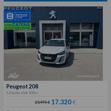
Peugeot
208
1.2 turbo style 100cv
17.320
€
23.975 €