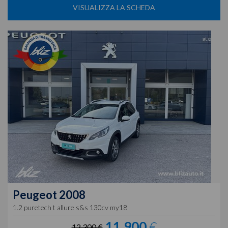
VISUALIZZA LA SCHEDA
Peugeot
2008
1.2 puretech t allure s&s 130cv my18
11.900
€
12.300 €