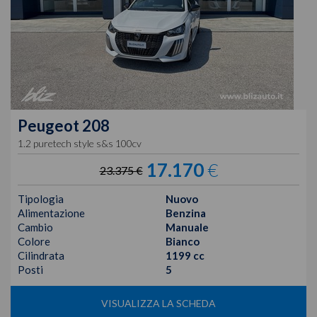
Peugeot
208
1.2 puretech style s&s 100cv
17.170
€
23.375 €
Tipologia
Nuovo
Alimentazione
Benzina
Cambio
Manuale
Colore
Bianco
Cilindrata
1199 cc
Posti
5
VISUALIZZA LA SCHEDA