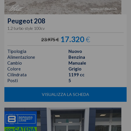
Peugeot
208
1.2 turbo style 100cv
17.320
€
23.975 €
Tipologia
Nuovo
Alimentazione
Benzina
Cambio
Manuale
Colore
Grigio
Cilindrata
1199 cc
Posti
5
VISUALIZZA LA SCHEDA