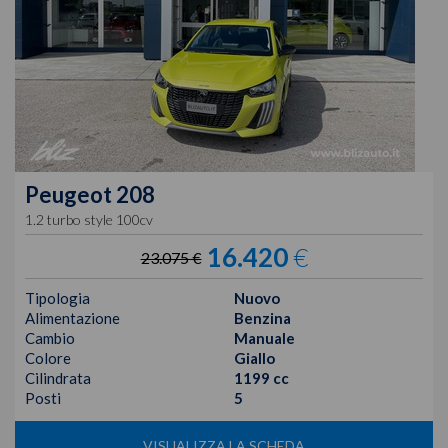
Peugeot
208
1.2 turbo style 100cv
16.420
€
23.075 €
Tipologia
Nuovo
Alimentazione
Benzina
Cambio
Manuale
Colore
Giallo
Cilindrata
1199 cc
Posti
5
VISUALIZZA LA SCHEDA