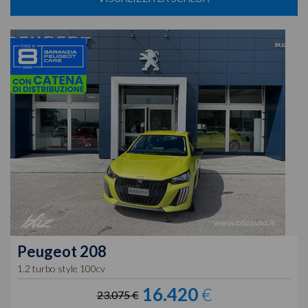
Peugeot
208
1.2 turbo style 100cv
16.420
€
23.075 €