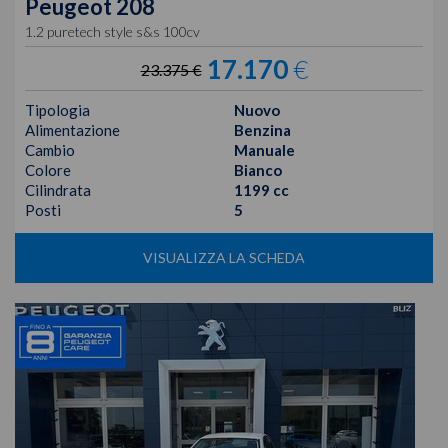
Peugeot
208
1.2 puretech style s&s 100cv
17.170
€
23.375 €
Tipologia
Nuovo
Alimentazione
Benzina
Cambio
Manuale
Colore
Bianco
Cilindrata
1199 cc
Posti
5
VISUALIZZA LA SCHEDA