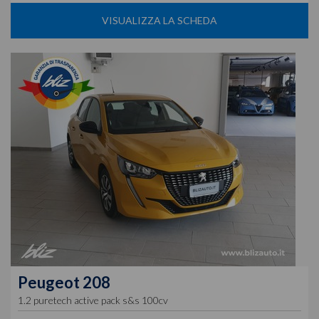
VISUALIZZA LA SCHEDA
Peugeot
208
1.2 puretech active pack s&s 100cv