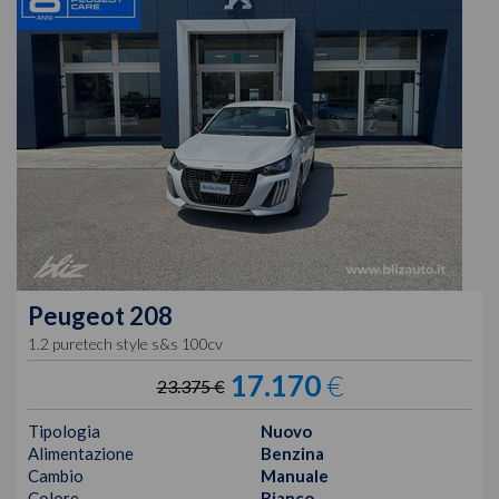
Peugeot
208
1.2 puretech style s&s 100cv
17.170
€
23.375 €
Tipologia
Nuovo
Alimentazione
Benzina
Cambio
Manuale
Colore
Bianco