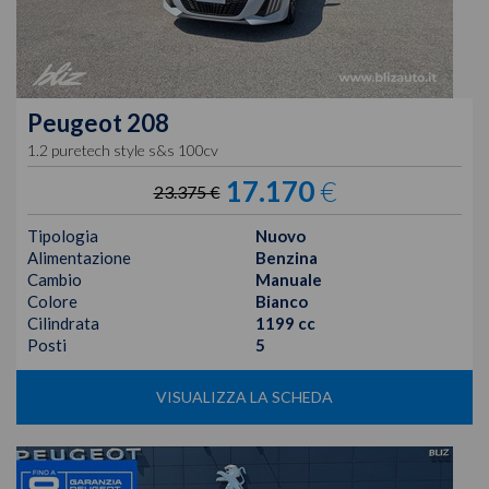
Peugeot
208
1.2 puretech style s&s 100cv
17.170
€
23.375 €
Tipologia
Nuovo
Alimentazione
Benzina
Cambio
Manuale
Colore
Bianco
Cilindrata
1199 cc
Posti
5
VISUALIZZA LA SCHEDA