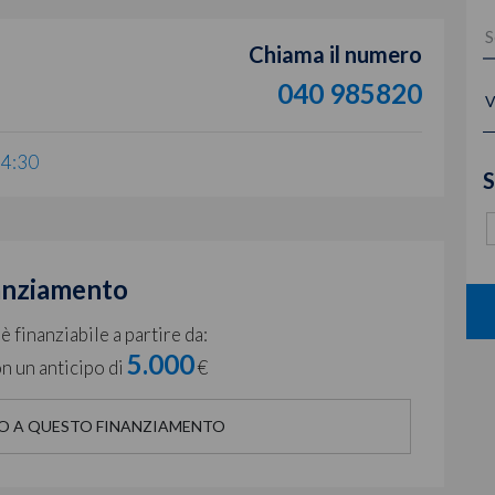
Chiama il numero
040 985820
V
14:30
S
anziamento
 finanziabile a partire da:
5.000
n un anticipo di
€
O A QUESTO FINANZIAMENTO