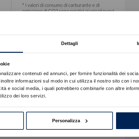
* I valori di consumo di carburante e di
emissione di CO2 sono relativi ai veicoli nuovi
e sono suscettibili di variare a seconda degli
accessori opzionali presenti
nell'equipaggiamento del veicolo.
Dettagli
ookie
Errore
nalizzare contenuti ed annunci, per fornire funzionalità dei socia
inoltre informazioni sul modo in cui utilizza il nostro sito con i 
icità e social media, i quali potrebbero combinarle con altre inform
Caricamento veicoli non riuscito
lizzo dei loro servizi.
!
Not valid!
OK
egna.
Personalizza
s Financial Services, Offerta esclusa del Passaggio