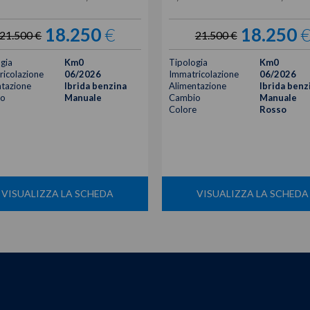
18.250
€
18.250
21.500 €
21.500 €
gia
Km0
Tipologia
Km0
icolazione
06/2026
Immatricolazione
06/2026
tazione
Ibrida benzina
Alimentazione
Ibrida benz
o
Manuale
Cambio
Manuale
Colore
Rosso
VISUALIZZA LA SCHEDA
VISUALIZZA LA SCHEDA