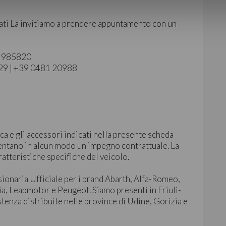
ati La invitiamo a prendere appuntamento con un
40 985820
129 | +39 0481 20988
ca e gli accessori indicati nella presente scheda
ntano in alcun modo un impegno contrattuale. La
ratteristiche specifiche del veicolo.
sionaria Ufficiale per i brand Abarth, Alfa-Romeo,
ia, Leapmotor e Peugeot. Siamo presenti in Friuli-
stenza distribuite nelle province di Udine, Gorizia e