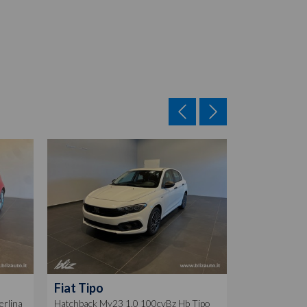
Fiat
Tipo
Fiat
600
erlina
Hatchback My23 1.0 100cvBz Hb Tipo
1.2 hybrid 13