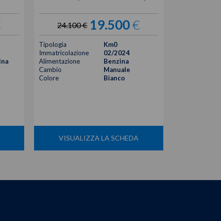
€
19.500
€
24.100 €
30.034
Tipologia
Km0
Tipologia
Immatricolazione
02/2024
Immatricolazi
ina
Alimentazione
Benzina
Alimentazione
Cambio
Manuale
Cambio
Colore
Bianco
Colore
Cilindrata
Posti
VISUALIZZA LA SCHEDA
VISUA