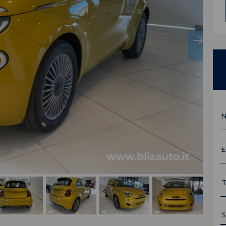
N
E
T