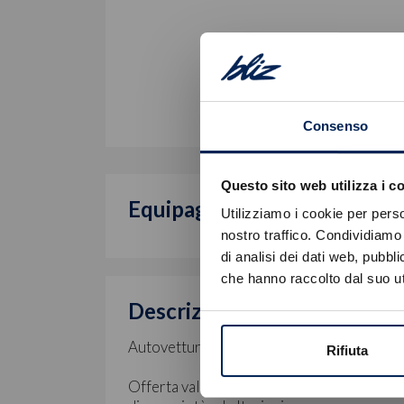
Consenso
Questo sito web utilizza i c
Equipaggiamento di serie
Utilizziamo i cookie per perso
nostro traffico. Condividiamo 
di analisi dei dati web, pubbl
che hanno raccolto dal suo uti
Descrizione
Autovettura immatricolata in pronta cons
Rifiuta
Offerta valida con finanziamento Stellanti