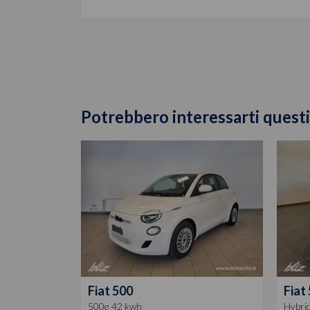
Potrebbero interessarti questi
Fiat
500
Fiat
500e 42 kwh
Hybrid