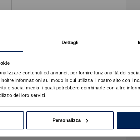
Dettagli
ookie
Errore
nalizzare contenuti ed annunci, per fornire funzionalità dei socia
inoltre informazioni sul modo in cui utilizza il nostro sito con i 
ta di dichiarazione di conformità e garanzia.
icità e social media, i quali potrebbero combinarle con altre inform
Caricamento veicoli non riuscito
lizzo dei loro servizi.
!
Not valid!
OK
Personalizza