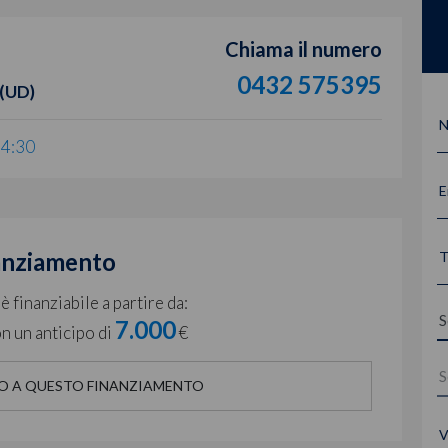
Chiama il numero
0432 575395
 (UD)
N
14:30
E
anziamento
T
 finanziabile a partire da:
7.000
n un anticipo di
€
O A QUESTO FINANZIAMENTO
V