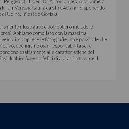
chi Peugeot, Citroën, Ds Automobiles, Alfa Romeo,
in Friuli-Venezia Giulia da oltre 40 anni disponendo
e di Udine, Trieste e Gorizia.
uramente illustrative e potrebbero includere
mpresi. Abbiamo compilato con la massima
i veicoli, comprese le fotografie, ma è possibile che
 motivo, decliniamo ogni responsabilità se le
pondono esattamente alle caratteristiche del
asi dubbio! Saremo felici di aiutarti a trovare il