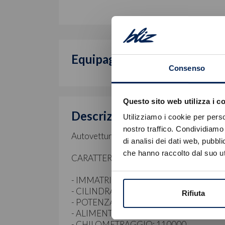
Equipaggiamento di serie
Consenso
Questo sito web utilizza i c
Descrizione
Utilizziamo i cookie per perso
nostro traffico. Condividiamo 
Autovettura usata in pronta consegna, dota
di analisi dei dati web, pubbl
che hanno raccolto dal suo uti
CARATTERISTICHE
- IMMATRICOLAZIONE: 03/2021
- CILINDRATA: 2000cc
Rifiuta
- POTENZA: 190cv
- ALIMENTAZIONE: DIESEL
- CHILOMETRAGGIO: 110000