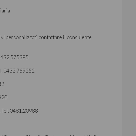
iaria
vi personalizzati contattare il consulente
. 0432.575395
Tel. 0432.769252
782
5820
, Tel. 0481.20988