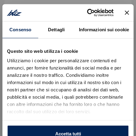
Pack Teck Entry
Equipaggiamento di serie
Consenso
Dettagli
Informazioni sui cookie
Descrizione
Questo sito web utilizza i cookie
Autovettura immatricolata in pronta consegna.
Utilizziamo i cookie per personalizzare contenuti ed
Prezzo valido con finanziamento Stellantis Financial
annunci, per fornire funzionalità dei social media e per
Services escluso del Passaggio di proprietà ed
analizzare il nostro traffico. Condividiamo inoltre
ulteriori spese.
informazioni sul modo in cui utilizza il nostro sito con i
nostri partner che si occupano di analisi dei dati web,
Per informazioni e preventivi personalizzati La
Errore
pubblicità e social media, i quali potrebbero combinarle
invitiamo a prendere appuntamento con un nostro
consulente dedicato:
con altre informazioni che ha fornito loro o che hanno
raccolto dal suo utilizzo dei loro servizi.
Caricamento veicoli non riuscito
• Sede di Trieste, Via Flavia 120 | +39 040 985820
!
Not valid!
• Sede di Gorizia, Via Terza Armata 180/129 | +39
OK
0481 20988
Accetta tutti