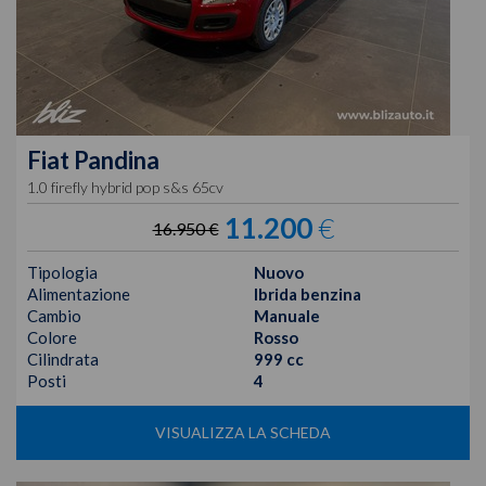
Fiat
Pandina
1.0 firefly hybrid pop s&s 65cv
11.200
€
16.950 €
Tipologia
Nuovo
Alimentazione
Ibrida benzina
Cambio
Manuale
Colore
Rosso
Cilindrata
999 cc
Posti
4
VISUALIZZA LA SCHEDA