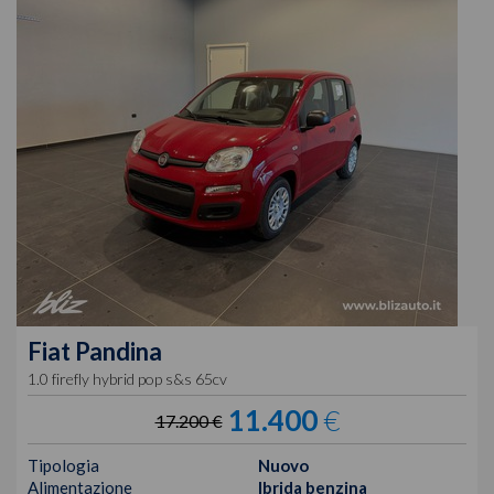
Fiat
Pandina
1.0 firefly hybrid pop s&s 65cv
11.400
€
17.200 €
Tipologia
Nuovo
Alimentazione
Ibrida benzina