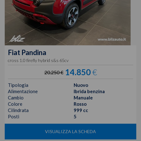
Fiat
Pandina
cross 1.0 firefly hybrid s&s 65cv
14.850
€
20.250 €
Tipologia
Nuovo
Alimentazione
Ibrida benzina
Cambio
Manuale
Colore
Rosso
Cilindrata
999 cc
Posti
5
VISUALIZZA LA SCHEDA