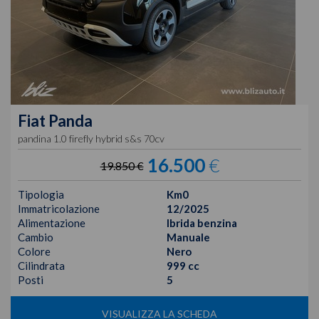
Fiat
Panda
pandina 1.0 firefly hybrid s&s 70cv
16.500
€
19.850 €
Tipologia
Km0
Immatricolazione
12/2025
Alimentazione
Ibrida benzina
Cambio
Manuale
Colore
Nero
Cilindrata
999 cc
Posti
5
VISUALIZZA LA SCHEDA