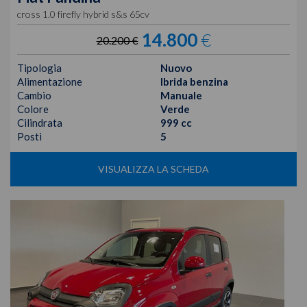
cross 1.0 firefly hybrid s&s 65cv
14.800
€
20.200 €
Tipologia
Nuovo
Alimentazione
Ibrida benzina
Cambio
Manuale
Colore
Verde
Cilindrata
999 cc
Posti
5
VISUALIZZA LA SCHEDA