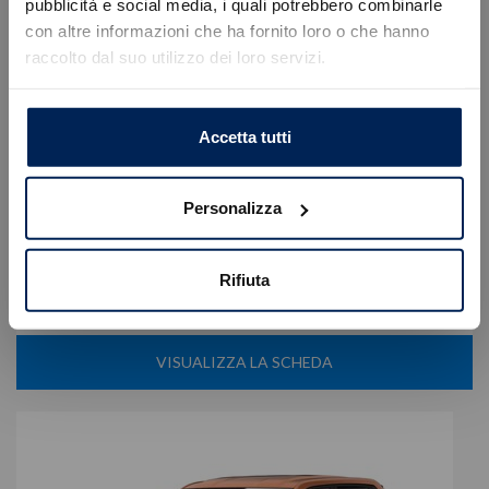
Errore
pubblicità e social media, i quali potrebbero combinarle
con altre informazioni che ha fornito loro o che hanno
raccolto dal suo utilizzo dei loro servizi.
Caricamento veicoli non riuscito
Fiat
Pandina
!
Not valid!
cross 1.0 firefly hybrid s&s 65cv
OK
Accetta tutti
14.900
€
20.250 €
Tipologia
Nuovo
Personalizza
Alimentazione
Ibrida benzina
Cambio
Manuale
Colore
Verde
Rifiuta
Cilindrata
999 cc
Posti
5
VISUALIZZA LA SCHEDA