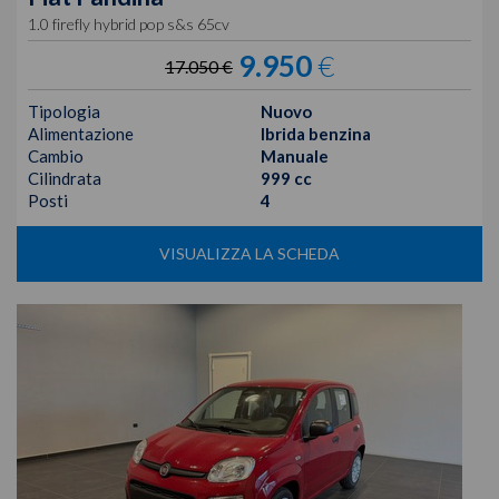
1.0 firefly hybrid pop s&s 65cv
9.950
€
17.050 €
Tipologia
Nuovo
Alimentazione
Ibrida benzina
Cambio
Manuale
Cilindrata
999 cc
Posti
4
VISUALIZZA LA SCHEDA