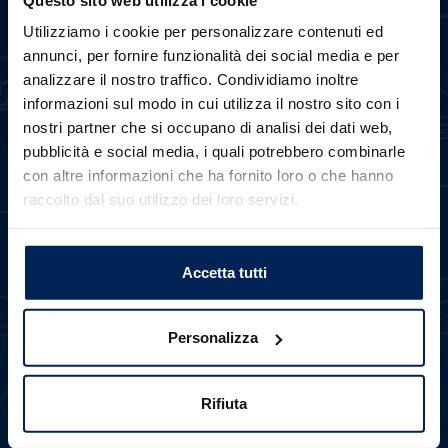
Utilizziamo i cookie per personalizzare contenuti ed
Scegli
annunci, per fornire funzionalità dei social media e per
Trova il veicolo più
analizzare il nostro traffico. Condividiamo inoltre
in linea con le
tue
informazioni sul modo in cui utilizza il nostro sito con i
esigenze
di
nostri partner che si occupano di analisi dei dati web,
mobilità.
Errore
pubblicità e social media, i quali potrebbero combinarle
con altre informazioni che ha fornito loro o che hanno
raccolto dal suo utilizzo dei loro servizi.
Caricamento veicoli non riuscito
!
Not valid!
Valuta
OK
Accetta tutti
Opta per una
formula
d'acquisto
su
misura dei tuoi
Personalizza
bisogni e delle tue
disponibilità.
Rifiuta