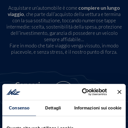
Acquistare un’automobile è come
compiere un lungo
viaggio
, che parte dall’acquisto della vettura e termina
con la sua sostituzione, toccando numerose tappe
intermedie: scelta, sostenibilità della spesa, protezione
dell’investimento, garanzia di possedere un veicolo
sempre affidabile…
Fare in modo che tale viaggio venga vissuto, in modo
piacevole, e senza stress, è il nostro punto di forza.
Conosci
Scopri più a fondo i
diversi modelli
della
nostra
Consenso
Dettagli
Informazioni sui cookie
gamma
Questo sito web utilizza i cookie