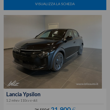
VISUALIZZA LA SCHEDA
Lancia
Ypsilon
1.2 mhev 110cv e-dct
21.900
€
26.550 €