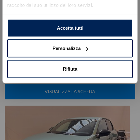
raccolto dal suo utilizzo dei loro servizi.
Caricamento veicoli non riuscito
Lancia
Ypsilon
!
Not valid!
Lancia 1.2 mhev 110cv e-dct
OK
Accetta tutti
18.900
€
25.650 €
Tipologia
Km0
Personalizza
Immatricolazione
04/2026
Alimentazione
Ibrida benzina
Cambio
Automatico
Rifiuta
Cilindrata
1199 cc
Posti
5
VISUALIZZA LA SCHEDA