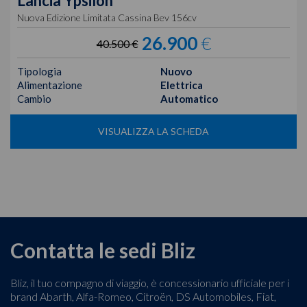
Lancia
Ypsilon
Nuova Edizione Limitata Cassina Bev 156cv
26.900
€
40.500 €
Tipologia
Nuovo
Alimentazione
Elettrica
Cambio
Automatico
VISUALIZZA LA SCHEDA
Contatta le sedi Bliz
Bliz, il tuo compagno di viaggio, è concessionario ufficiale per i
brand Abarth, Alfa-Romeo, Citroën, DS Automobiles, Fiat,