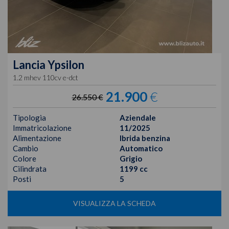
Lancia
Ypsilon
1.2 mhev 110cv e-dct
21.900
€
26.550 €
Tipologia
Aziendale
Immatricolazione
11/2025
Alimentazione
Ibrida benzina
Cambio
Automatico
Colore
Grigio
Cilindrata
1199 cc
Posti
5
VISUALIZZA LA SCHEDA