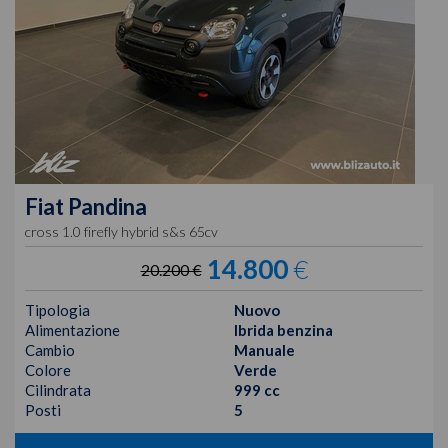
Fiat
Pandina
cross 1.0 firefly hybrid s&s 65cv
14.800
€
20.200 €
Tipologia
Nuovo
Alimentazione
Ibrida benzina
Cambio
Manuale
Colore
Verde
Cilindrata
999 cc
Posti
5