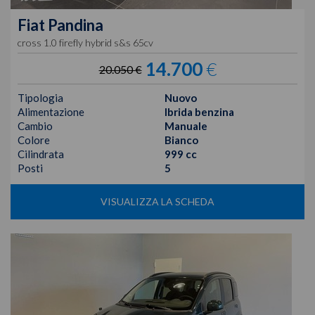
Fiat
Pandina
cross 1.0 firefly hybrid s&s 65cv
14.700
€
20.050 €
Tipologia
Nuovo
Alimentazione
Ibrida benzina
Cambio
Manuale
Colore
Bianco
Cilindrata
999 cc
Posti
5
VISUALIZZA LA SCHEDA