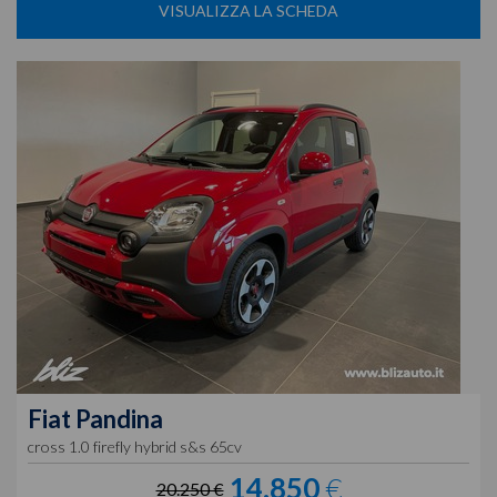
VISUALIZZA LA SCHEDA
Fiat
Pandina
cross 1.0 firefly hybrid s&s 65cv
14.850
€
20.250 €