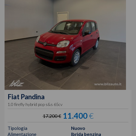
Fiat
Pandina
1.0 firefly hybrid pop s&s 65cv
11.400
€
17.200 €
Tipologia
Nuovo
Alimentazione
Ibrida benzina