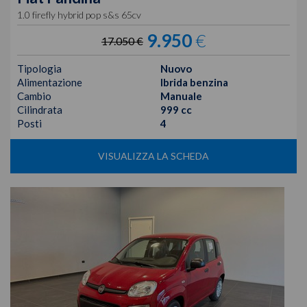
1.0 firefly hybrid pop s&s 65cv
9.950
€
17.050 €
Tipologia
Nuovo
Alimentazione
Ibrida benzina
Cambio
Manuale
Cilindrata
999 cc
Posti
4
VISUALIZZA LA SCHEDA