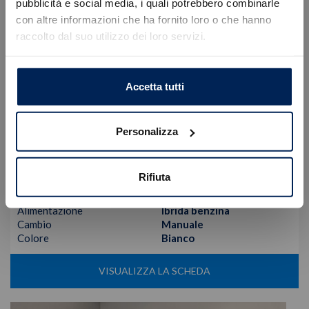
Errore
pubblicità e social media, i quali potrebbero combinarle
con altre informazioni che ha fornito loro o che hanno
raccolto dal suo utilizzo dei loro servizi.
Caricamento veicoli non riuscito
!
Not valid!
OK
Accetta tutti
Fiat
Panda
1.0 70cv Hybrid PANDA
Personalizza
14.700
€
17.450 €
Tipologia
Aziendale
Rifiuta
Immatricolazione
02/2025
Chilometri
5.729
Alimentazione
Ibrida benzina
Cambio
Manuale
Colore
Bianco
VISUALIZZA LA SCHEDA