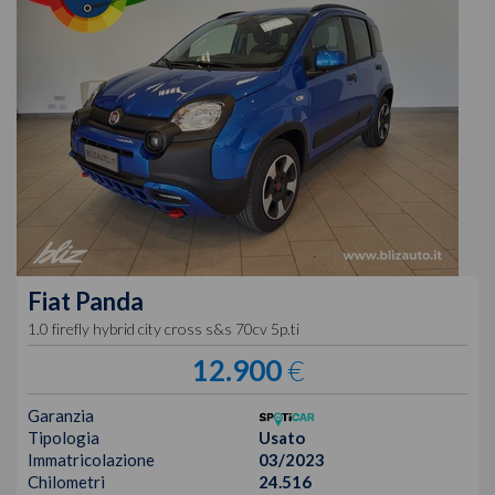
Fiat
Panda
1.0 firefly hybrid city cross s&s 70cv 5p.ti
12.900
€
Garanzia
Tipologia
Usato
Immatricolazione
03/2023
Chilometri
24.516