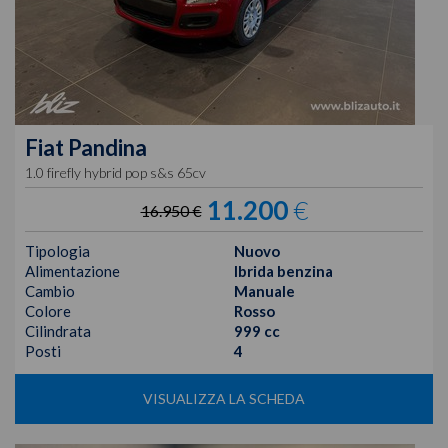
Fiat
Pandina
1.0 firefly hybrid pop s&s 65cv
11.200
€
16.950 €
Tipologia
Nuovo
Alimentazione
Ibrida benzina
Cambio
Manuale
Colore
Rosso
Cilindrata
999 cc
Posti
4
VISUALIZZA LA SCHEDA