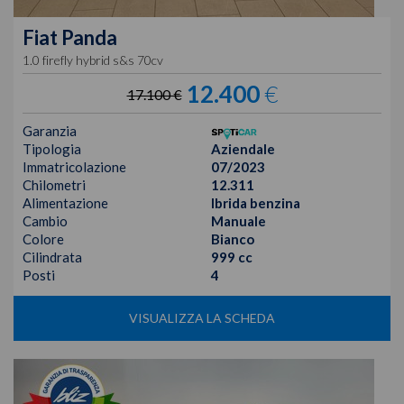
Fiat
Panda
1.0 firefly hybrid s&s 70cv
12.400
€
17.100 €
Garanzia
Tipologia
Aziendale
Immatricolazione
07/2023
Chilometri
12.311
Alimentazione
Ibrida benzina
Cambio
Manuale
Colore
Bianco
Cilindrata
999 cc
Posti
4
VISUALIZZA LA SCHEDA