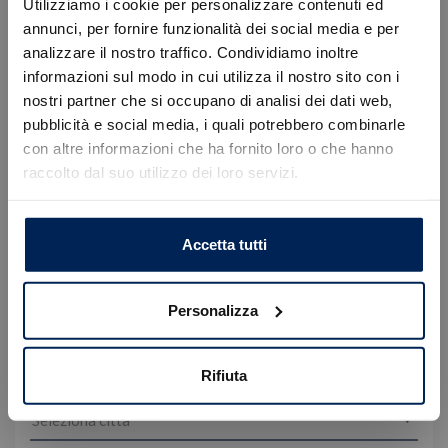
Utilizziamo i cookie per personalizzare contenuti ed
annunci, per fornire funzionalità dei social media e per
Richiedi informazioni
analizzare il nostro traffico. Condividiamo inoltre
Desideri ricevere maggiori informazioni? Compila i
informazioni sul modo in cui utilizza il nostro sito con i
campi sottostanti. Verrai contattato il prima
nostri partner che si occupano di analisi dei dati web,
Errore
possibile.
pubblicità e social media, i quali potrebbero combinarle
con altre informazioni che ha fornito loro o che hanno
Nome e Cognome*
raccolto dal suo utilizzo dei loro servizi.
Caricamento veicoli non riuscito
!
Not valid!
OK
Email*
Accetta tutti
Telefono
Personalizza
Rifiuta