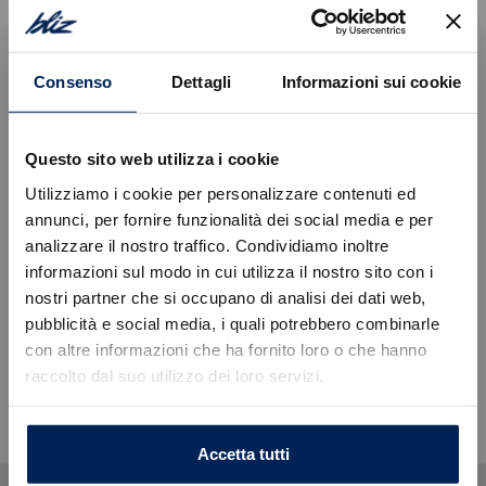
pronta a partire con te!
Consenso
Dettagli
Informazioni sui cookie
Filtra le nostre offerte
Questo sito web utilizza i cookie
Utilizziamo i cookie per personalizzare contenuti ed
annunci, per fornire funzionalità dei social media e per
analizzare il nostro traffico. Condividiamo inoltre
informazioni sul modo in cui utilizza il nostro sito con i
nostri partner che si occupano di analisi dei dati web,
Errore
pubblicità e social media, i quali potrebbero combinarle
con altre informazioni che ha fornito loro o che hanno
raccolto dal suo utilizzo dei loro servizi.
Caricamento veicoli non riuscito
Nessun veicolo trovato con i filtri selezionati
!
Not valid!
OK
Accetta tutti