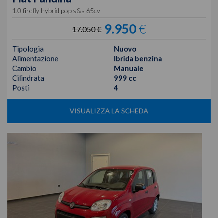
1.0 firefly hybrid pop s&s 65cv
9.950
€
17.050 €
Tipologia
Nuovo
Alimentazione
Ibrida benzina
Cambio
Manuale
Cilindrata
999 cc
Posti
4
VISUALIZZA LA SCHEDA