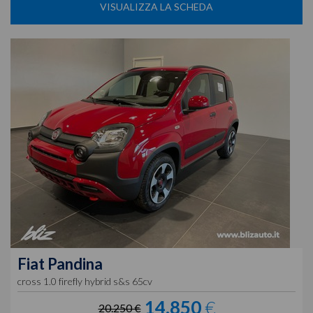
VISUALIZZA LA SCHEDA
Fiat
Pandina
cross 1.0 firefly hybrid s&s 65cv
14.850
€
20.250 €