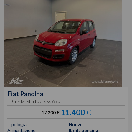
Fiat
Pandina
1.0 firefly hybrid pop s&s 65cv
11.400
€
17.200 €
Tipologia
Nuovo
Alimentazione
Ibrida benzina