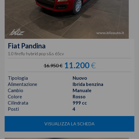
Fiat
Pandina
1.0 firefly hybrid pop s&s 65cv
11.200
€
16.950 €
Tipologia
Nuovo
Alimentazione
Ibrida benzina
Cambio
Manuale
Colore
Rosso
Cilindrata
999 cc
Posti
4
VISUALIZZA LA SCHEDA