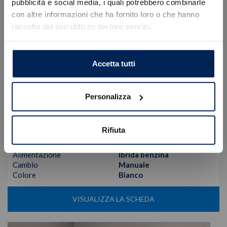
Errore
pubblicità e social media, i quali potrebbero combinarle
con altre informazioni che ha fornito loro o che hanno
raccolto dal suo utilizzo dei loro servizi.
Caricamento veicoli non riuscito
!
Not valid!
OK
Accetta tutti
Fiat
Panda
1.0 70cv Hybrid PANDA
Personalizza
14.700
€
17.450 €
Tipologia
Aziendale
Rifiuta
Immatricolazione
02/2025
Chilometri
5.729
Alimentazione
Ibrida benzina
Cambio
Manuale
Colore
Bianco
VISUALIZZA LA SCHEDA