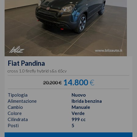
Fiat
Pandina
cross 1.0 firefly hybrid s&s 65cv
14.800
€
20.200 €
Tipologia
Nuovo
Alimentazione
Ibrida benzina
Cambio
Manuale
Colore
Verde
Cilindrata
999 cc
Posti
5