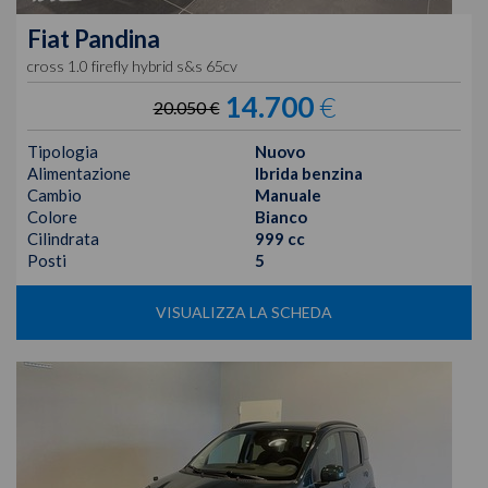
Fiat
Pandina
cross 1.0 firefly hybrid s&s 65cv
14.700
€
20.050 €
Tipologia
Nuovo
Alimentazione
Ibrida benzina
Cambio
Manuale
Colore
Bianco
Cilindrata
999 cc
Posti
5
VISUALIZZA LA SCHEDA