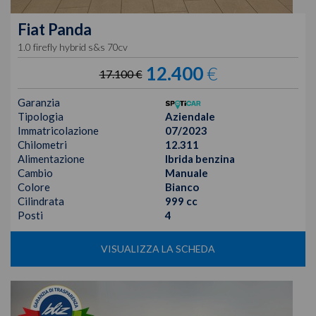
Fiat
Panda
1.0 firefly hybrid s&s 70cv
12.400
€
17.100 €
Garanzia
Tipologia
Aziendale
Immatricolazione
07/2023
Chilometri
12.311
Alimentazione
Ibrida benzina
Cambio
Manuale
Colore
Bianco
Cilindrata
999 cc
Posti
4
VISUALIZZA LA SCHEDA