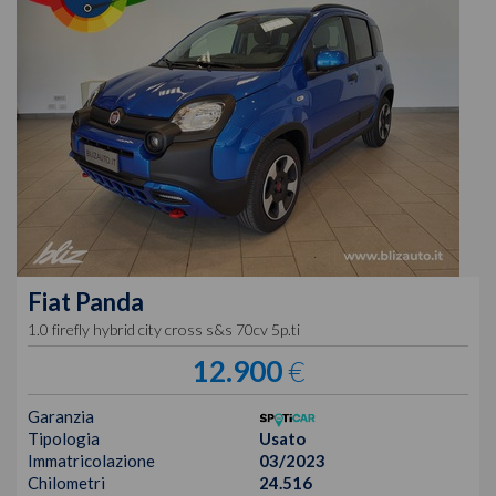
Fiat
Panda
1.0 firefly hybrid city cross s&s 70cv 5p.ti
12.900
€
Garanzia
Tipologia
Usato
Immatricolazione
03/2023
Chilometri
24.516