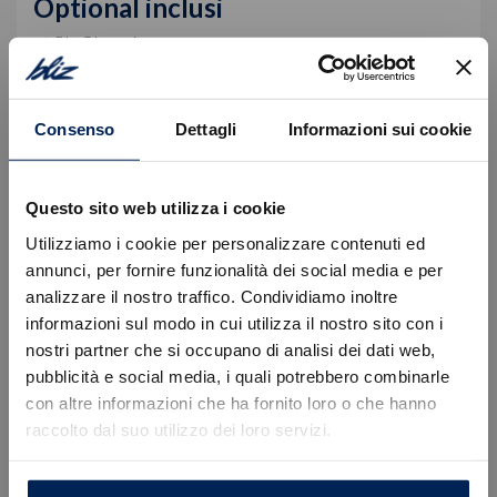
Optional inclusi
Blu Obsession
Equipaggiamento di serie
Consenso
Dettagli
Informazioni sui cookie
Descrizione
Questo sito web utilizza i cookie
Autovettura immatricolata in pronta consegna.
Utilizziamo i cookie per personalizzare contenuti ed
Prezzo valido con finanziamento Stellantis Financial
annunci, per fornire funzionalità dei social media e per
Services, offerta esclusa del Passaggio di proprietà
analizzare il nostro traffico. Condividiamo inoltre
ed ulteriori spese.
informazioni sul modo in cui utilizza il nostro sito con i
nostri partner che si occupano di analisi dei dati web,
Per informazioni e preventivi personalizzati La
Errore
invitiamo a prendere appuntamento con un nostro
pubblicità e social media, i quali potrebbero combinarle
consulente dedicato:
con altre informazioni che ha fornito loro o che hanno
raccolto dal suo utilizzo dei loro servizi.
Caricamento veicoli non riuscito
Sede di Tavagnacco, Via Nazionale 52 | +39 0432
!
Not valid!
575395