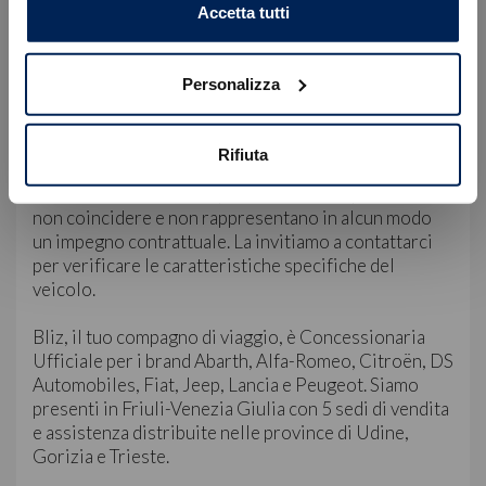
OK
Sede di Castions di Strada, Via Udine 91 | +39 0432
Accetta tutti
769252
Sede di Trieste, Via Flavia 47 | +39 040 827782
Personalizza
Servizio Clienti:
E-mail: servizioclienti@blizauto.it
Rifiuta
Nota Bene: le immagini, la dotazione tecnica e gli
accessori indicati nella presente scheda potrebbero
non coincidere e non rappresentano in alcun modo
un impegno contrattuale. La invitiamo a contattarci
per verificare le caratteristiche specifiche del
veicolo.
Bliz, il tuo compagno di viaggio, è Concessionaria
Ufficiale per i brand Abarth, Alfa-Romeo, Citroën, DS
Automobiles, Fiat, Jeep, Lancia e Peugeot. Siamo
presenti in Friuli-Venezia Giulia con 5 sedi di vendita
e assistenza distribuite nelle province di Udine,
Gorizia e Trieste.