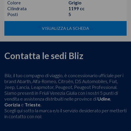
Colore
Grigio
Cilindrata
1199 cc
Posti
5
VISUALIZZA LA SCHEDA
Contatta le sedi Bliz
Bliz, il tuo compagno di viaggio, è concessionario ufficiale per i
brand Abarth, Alfa-Romeo, Citroën, DS Automobiles, Fiat,
Jeep, Lancia, Leapmotor, Peugeot, Peugeot Professional.
Siamo presenti in Friuli Venezia Giulia con i nostri 5 punti di
vendita e assistenza distribuiti nelle province di
Udine
,
Gorizia
e
Trieste
.
Scegli qui sotto la marca e/o il servizio desiderato per metterti
in contatto con noi: