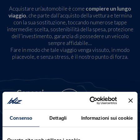
Acquistare un’automobile è come
compiere un lungo
viaggio
, che parte dall’acquisto della vettura e termina
con la sua sostituzione, toccando numerose tappe
intermedie: scelta, sostenibilità della spesa, protezione
dell’investimento, garanzia di possedere un veicolo
sempre affidabile…
Fare in modo che tale viaggio venga vissuto, in modo
piacevole, e senza stress, è il nostro punto di forza.
Conosci
Scopri più a fondo i
diversi modelli
della
nostra
Consenso
Dettagli
Informazioni sui cookie
gamma
Questo sito web utilizza i cookie