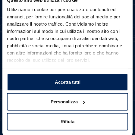
Utilizziamo i cookie per personalizzare contenuti ed
Scegli
annunci, per fornire funzionalità dei social media e per
Trova il veicolo più
analizzare il nostro traffico. Condividiamo inoltre
in linea con le
tue
informazioni sul modo in cui utilizza il nostro sito con i
esigenze
di
nostri partner che si occupano di analisi dei dati web,
mobilità.
Errore
pubblicità e social media, i quali potrebbero combinarle
con altre informazioni che ha fornito loro o che hanno
raccolto dal suo utilizzo dei loro servizi.
Caricamento veicoli non riuscito
!
Not valid!
Valuta
OK
Accetta tutti
Opta per una
formula
d'acquisto
su
misura dei tuoi
Personalizza
bisogni e delle tue
disponibilità.
Rifiuta