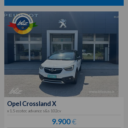
Opel
Crossland X
x 1.5 ecotec advance s&s 102cv
9.900
€