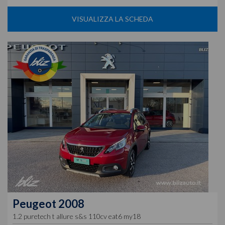
VISUALIZZA LA SCHEDA
Peugeot
2008
1.2 puretech t allure s&s 110cv eat6 my18