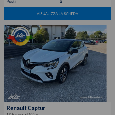
Posti
5
VISUALIZZA LA SCHEDA
Renault
Captur
1.0 tce zen gpl 100cv