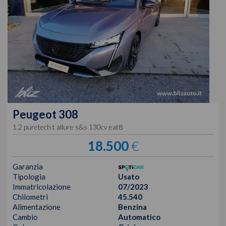
Peugeot
308
1.2 puretech t allure s&s 130cv eat8
18.500
€
Garanzia
Tipologia
Usato
Immatricolazione
07/2023
Chilometri
45.540
Alimentazione
Benzina
Cambio
Automatico