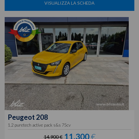
VISUALIZZA LA SCHEDA
Peugeot
208
1.2 puretech active pack s&s 75cv
11.300
€
14.900 €