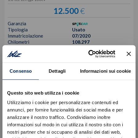
12.500
€
Garanzia
Tipologia
Usato
Immatricolazione
07/2020
Chilometri
108.297
Alimentazione
Gpl
Cambio
Manuale
Colore
Bianco
Cilindrata
999 cc
Consenso
Dettagli
Informazioni sui cookie
Posti
5
VISUALIZZA LA SCHEDA
Questo sito web utilizza i cookie
Utilizziamo i cookie per personalizzare contenuti ed
annunci, per fornire funzionalità dei social media e per
analizzare il nostro traffico. Condividiamo inoltre
informazioni sul modo in cui utilizza il nostro sito con i
nostri partner che si occupano di analisi dei dati web,