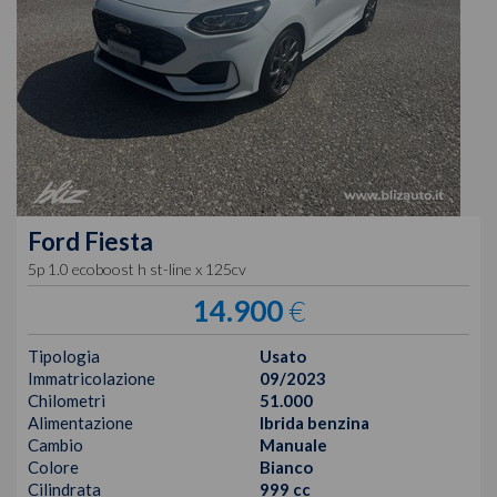
Ford
Fiesta
5p 1.0 ecoboost h st-line x 125cv
14.900
€
Tipologia
Usato
Immatricolazione
09/2023
Chilometri
51.000
Alimentazione
Ibrida benzina
Cambio
Manuale
Colore
Bianco
Cilindrata
999 cc