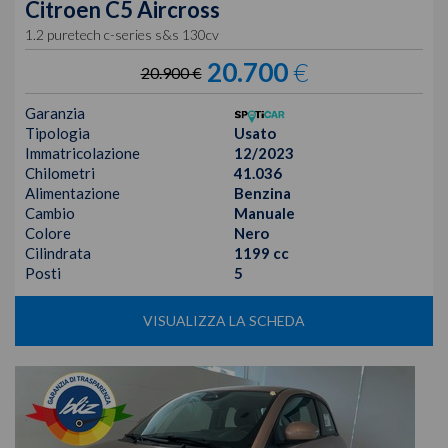
Citroen
C5 Aircross
1.2 puretech c-series s&s 130cv
20.700
€
20.900 €
Garanzia
Tipologia
Usato
Immatricolazione
12/2023
Chilometri
41.036
Alimentazione
Benzina
Cambio
Manuale
Colore
Nero
Cilindrata
1199 cc
Posti
5
VISUALIZZA LA SCHEDA