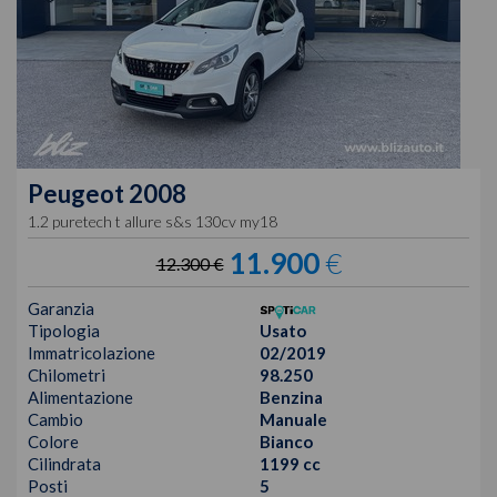
Peugeot
2008
1.2 puretech t allure s&s 130cv my18
11.900
€
12.300 €
Garanzia
Tipologia
Usato
Immatricolazione
02/2019
Chilometri
98.250
Alimentazione
Benzina
Cambio
Manuale
Colore
Bianco
Cilindrata
1199 cc
Posti
5