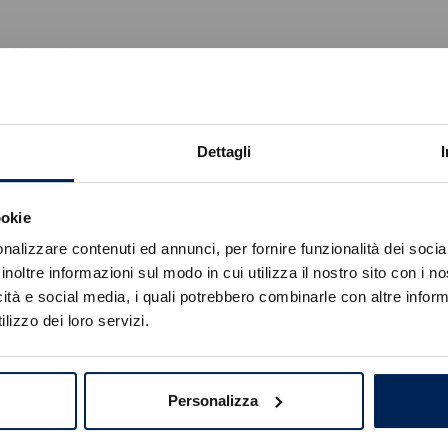
600 Hybrid!
Dettagli
ookie
Errore
nalizzare contenuti ed annunci, per fornire funzionalità dei socia
inoltre informazioni sul modo in cui utilizza il nostro sito con i 
icità e social media, i quali potrebbero combinarle con altre inform
Caricamento veicoli non riuscito
lizzo dei loro servizi.
!
Not valid!
OK
Personalizza