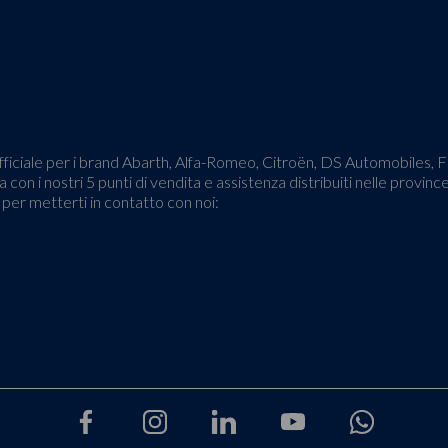
o ufficiale per i brand Abarth, Alfa-Romeo, Citroën, DS Automobiles,
 con i nostri 5 punti di vendita e assistenza distribuiti nelle provinc
o per metterti in contatto con noi: