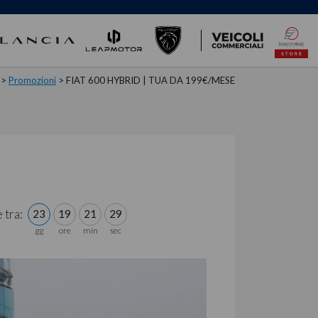
>
Promozioni
>
FIAT 600 HYBRID | TUA DA 199€/MESE
 tra:
23
19
21
28