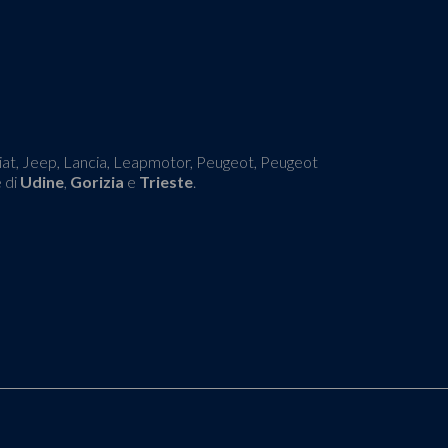
 Fiat, Jeep, Lancia, Leapmotor, Peugeot, Peugeot
e di
Udine
,
Gorizia
e
Trieste
.