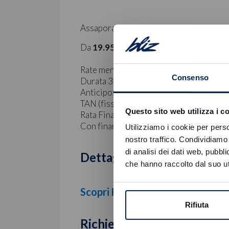
Assapora la vera Dolcevita con Nuova 
Da
19.950€
oltre oneri finanziari.
Rate mensili: 35 rate da
199€
Consenso
Durata 36 mesi.
Anticipo: 4.214€
TAN (fisso) 8,99% - TAEG 11,78%
Questo sito web utilizza i c
Rata Finale: 13.844€
Con finanziamento e rottamazione.
Utilizziamo i cookie per perso
nostro traffico. Condividiamo 
di analisi dei dati web, pubbl
Dettagli promozione
che hanno raccolto dal suo uti
Scopri Fiat 600
Rifiuta
Richiedi informazioni