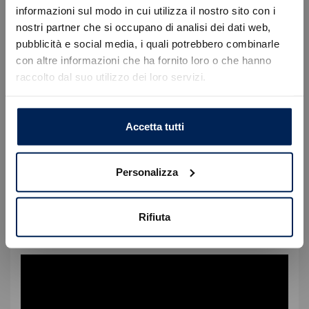
migliorano la sicurezza di guida e riducono lo stress
informazioni sul modo in cui utilizza il nostro sito con i
del conducente e dei passeggeri.
nostri partner che si occupano di analisi dei dati web,
Errore
pubblicità e social media, i quali potrebbero combinarle
con altre informazioni che ha fornito loro o che hanno
raccolto dal suo utilizzo dei loro servizi.
Caricamento veicoli non riuscito
!
Not valid!
OK
Accetta tutti
Personalizza
Rifiuta