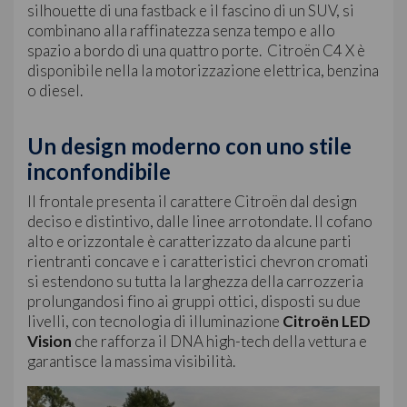
silhouette di una fastback e il fascino di un SUV, si
combinano alla raffinatezza senza tempo e allo
spazio a bordo di una quattro porte. Citroën C4 X è
disponibile nella la motorizzazione elettrica, benzina
o diesel.
Un design moderno con uno stile
inconfondibile
Il frontale presenta il carattere Citroën dal design
deciso e distintivo, dalle linee arrotondate. Il cofano
alto e orizzontale è caratterizzato da alcune parti
rientranti concave e i caratteristici chevron cromati
si estendono su tutta la larghezza della carrozzeria
prolungandosi fino ai gruppi ottici, disposti su due
livelli, con tecnologia di illuminazione
Citroën LED
Vision
che rafforza il DNA high-tech della vettura e
garantisce la massima visibilità.