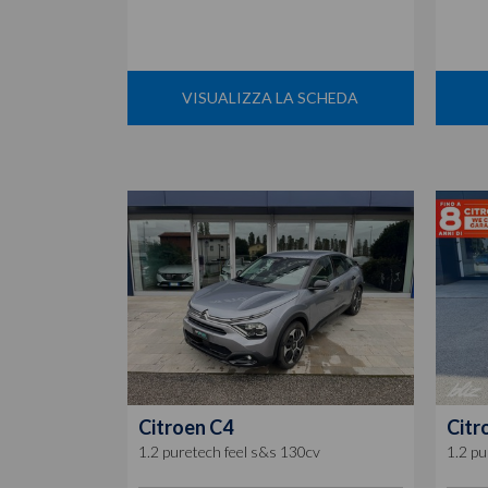
VISUALIZZA LA SCHEDA
Citroen
C4
Citr
1.2 puretech feel s&s 130cv
1.2 p