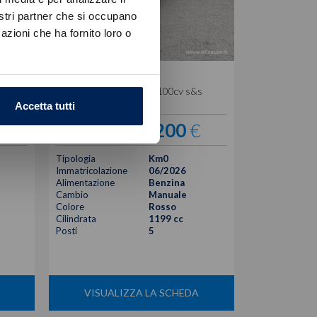
nostri partner che si occupano
azioni che ha fornito loro o
Citroen
C3
s
1.2 puretech turbo max 100cv s&s
Accetta tutti
€
17.200
€
21.570 €
Tipologia
Km0
Immatricolazione
06/2026
Alimentazione
Benzina
Cambio
Manuale
Colore
Rosso
Cilindrata
1199 cc
Posti
5
VISUALIZZA LA SCHEDA