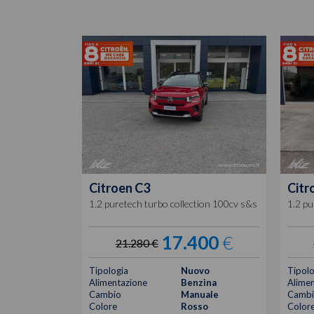
Citroen
C3
Citr
1.2 puretech turbo collection 100cv s&s
1.2 pu
17.400
€
21.280 €
Tipologia
Nuovo
Tipolo
Alimentazione
Benzina
Alimen
Cambio
Manuale
Cambi
Colore
Rosso
Color