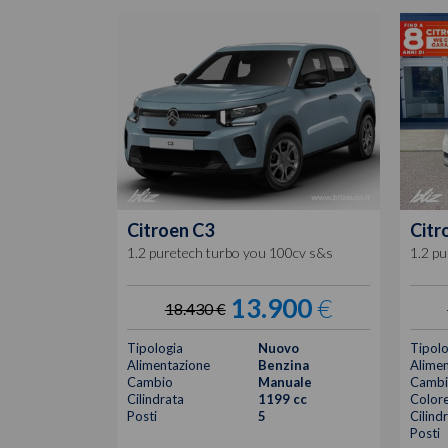
Citroen
C3
Citr
1.2 puretech turbo you 100cv s&s
1.2 p
13.900
€
18.430 €
Tipologia
Nuovo
Tipolo
Alimentazione
Benzina
Alimen
Cambio
Manuale
Cambi
Cilindrata
1199 cc
Color
Posti
5
Cilind
Posti