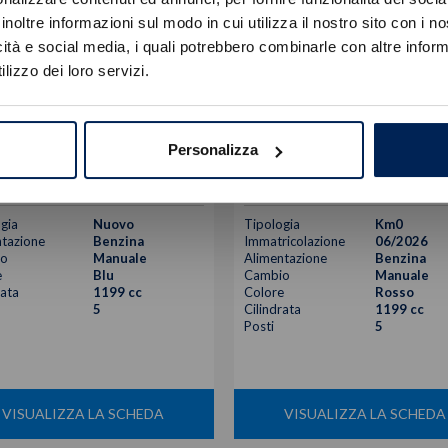
Errore
inoltre informazioni sul modo in cui utilizza il nostro sito con i 
icità e social media, i quali potrebbero combinarle con altre inform
Caricamento veicoli non riuscito
lizzo dei loro servizi.
!
Not valid!
oen
C3
Citroen
C3
OK
retech turbo plus 100cv s&s
1.2 puretech turbo max 100cv s&
Personalizza
16.920
€
17.200
20.800 €
21.570 €
gia
Nuovo
Tipologia
Km0
tazione
Benzina
Immatricolazione
06/2026
o
Manuale
Alimentazione
Benzina
e
Blu
Cambio
Manuale
rata
1199 cc
Colore
Rosso
5
Cilindrata
1199 cc
Posti
5
VISUALIZZA LA SCHEDA
VISUALIZZA LA SCHEDA