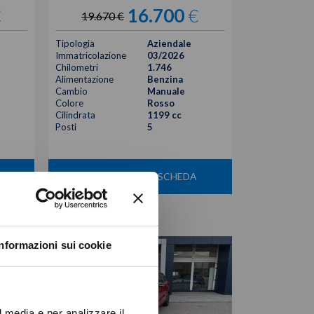
€
16.700
€
19.670 €
Tipologia
Aziendale
Immatricolazione
03/2026
Chilometri
1.746
Alimentazione
Benzina
Cambio
Manuale
Colore
Rosso
Cilindrata
1199 cc
Posti
5
VISUALIZZA LA SCHEDA
Informazioni sui cookie
l media e per analizzare il