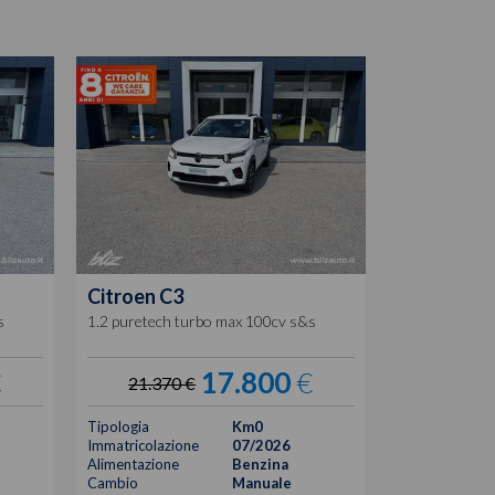
Citroen
C3
s
1.2 puretech turbo max 100cv s&s
€
17.800
€
21.370 €
Tipologia
Km0
Immatricolazione
07/2026
Alimentazione
Benzina
Cambio
Manuale