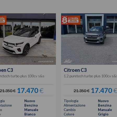
oen
C3
Citroen
C3
retech turbo plus 100cv s&s
1.2 puretech turbo plus 100cv s&
17.470
€
17.470
21.350 €
21.350 €
gia
Nuovo
Tipologia
Nuovo
tazione
Benzina
Alimentazione
Benzina
o
Manuale
Cambio
Manuale
e
Bianco
Colore
Grigio