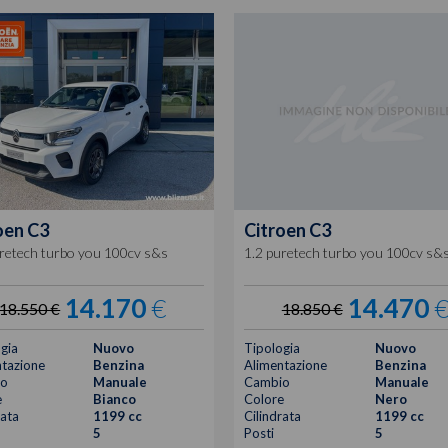
oen
C3
Citroen
C3
uretech turbo you 100cv s&s
1.2 puretech turbo you 100cv s&
14.170
€
14.470
18.550 €
18.850 €
gia
Nuovo
Tipologia
Nuovo
tazione
Benzina
Alimentazione
Benzina
o
Manuale
Cambio
Manuale
e
Bianco
Colore
Nero
rata
1199 cc
Cilindrata
1199 cc
5
Posti
5