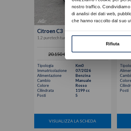
nostro traffico. Condividiamo 
di analisi dei dati web, pubbl
che hanno raccolto dal suo uti
Citroen
C3
Citr
1.2 puretech turbo collection 100cv s&s
1.2 pu
Rifiuta
16.800
€
20.150 €
Tipologia
Km0
Tipolo
Immatricolazione
07/2026
Alimen
Alimentazione
Benzina
Cambi
Cambio
Manuale
Color
Colore
Rosso
Cilind
Cilindrata
1199 cc
Posti
Posti
5
VISUALIZZA LA SCHEDA