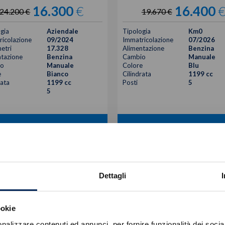
16.300
€
16.400
24.200 €
19.670 €
gia
Aziendale
Tipologia
Km0
icolazione
09/2024
Immatricolazione
07/2026
etri
17.328
Alimentazione
Benzina
tazione
Benzina
Cambio
Manuale
o
Manuale
Colore
Blu
e
Bianco
Cilindrata
1199 cc
rata
1199 cc
Posti
5
5
VISUALIZZA LA SCHEDA
VISUALIZZA LA SCHEDA
Dettagli
ookie
nalizzare contenuti ed annunci, per fornire funzionalità dei socia