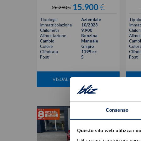
15.900
€
26.290 €
Tipologia
Aziendale
Tipolo
Immatricolazione
10/2023
Immatr
Chilometri
9.900
Chilom
Alimentazione
Benzina
Alimen
Cambio
Manuale
Cambi
Colore
Grigio
Color
Cilindrata
1199 cc
Cilind
Posti
5
Posti
VISUALIZZA LA SCHEDA
Consenso
Questo sito web utilizza i c
Utilizziamo i cookie per perso