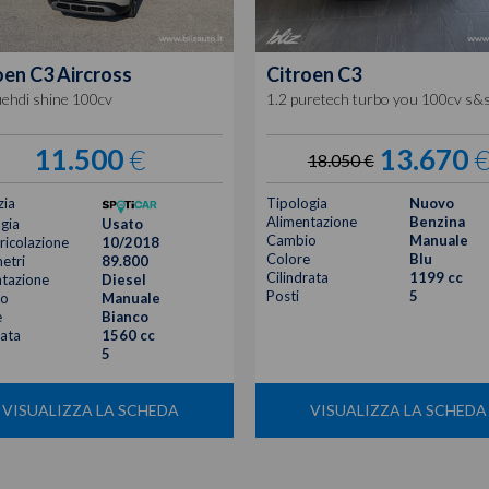
oen
C3 Aircross
Citroen
C3
uehdi shine 100cv
1.2 puretech turbo you 100cv s&
11.500
€
13.670
18.050 €
zia
Tipologia
Nuovo
Alimentazione
Benzina
gia
Usato
Cambio
Manuale
icolazione
10/2018
Colore
Blu
etri
89.800
Cilindrata
1199 cc
tazione
Diesel
Posti
5
o
Manuale
e
Bianco
rata
1560 cc
5
VISUALIZZA LA SCHEDA
VISUALIZZA LA SCHEDA