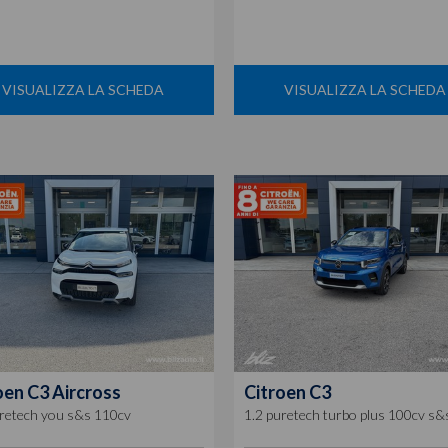
VISUALIZZA LA SCHEDA
VISUALIZZA LA SCHEDA
oen
C3 Aircross
Citroen
C3
uretech you s&s 110cv
1.2 puretech turbo plus 100cv s&