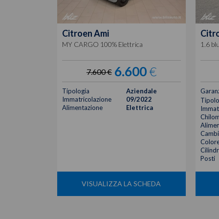
Citroen
Ami
Citr
MY CARGO 100% Elettrica
1.6 bl
6.600
€
7.600 €
Tipologia
Aziendale
Garan
Immatricolazione
09/2022
Tipolo
Alimentazione
Elettrica
Immatr
Chilom
Alimen
Cambi
Color
Cilind
Posti
VISUALIZZA LA SCHEDA