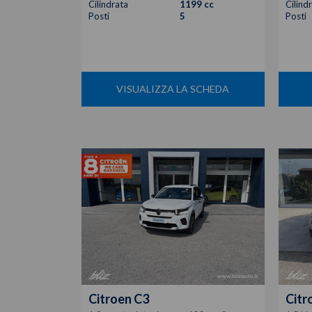
Cilindrata
1199 cc
Cilind
Posti
5
Posti
VISUALIZZA LA SCHEDA
Citroen
C3
Citr