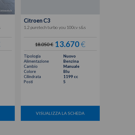
Citroen
C3
s
1.2 puretech turbo you 100cv s&s
€
13.670
€
18.050 €
Tipologia
Nuovo
Alimentazione
Benzina
Cambio
Manuale
Colore
Blu
Cilindrata
1199 cc
Posti
5
VISUALIZZA LA SCHEDA