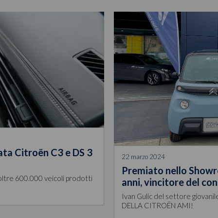
ta Citroën C3 e DS 3
22 marzo 2024
Premiato nello Showroo
ltre 600.000 veicoli prodotti
anni, vincitore del c
Ivan Gulic del settore giovanil
DELLA CITROËN AMI!