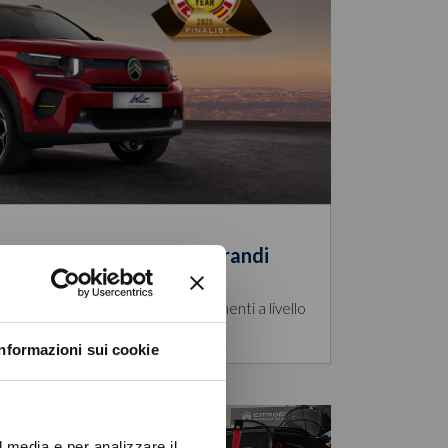
ionfa: una city car dai grandi
raccogliere prestigiosi riconoscimenti a livello
Informazioni sui cookie
l media e per analizzare il