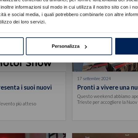
Errore
inoltre informazioni sul modo in cui utilizza il nostro sito con i 
icità e social media, i quali potrebbero combinarle con altre inform
Caricamento veicoli non riuscito
lizzo dei loro servizi.
!
Not valid!
OK
Personalizza
17 settembre 2024
esenta i suoi nuovi
Pronti a vivere una n
Questo weekend abbiamo aper
Trieste per accogliere la Nuov
’evento più atteso