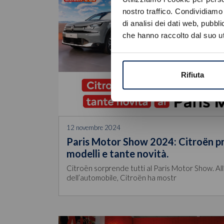
nostro traffico. Condividiamo 
di analisi dei dati web, pubbl
che hanno raccolto dal suo uti
Rifiuta
12 novembre 2024
Paris Motor Show 2024: Citroën pr
modelli e tante novità.
Citroën sorprende tutti al Paris Motor Show. All
dell’automobile, Citroën ha mostr