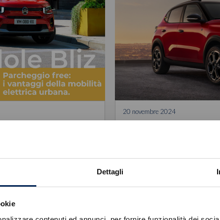
20 novembre 2024
La Nuova Citroën C3 tr
obilità elettrica
riconoscimenti
La nuova Citroën C3 continua a 
 elettrica può usufruire di
internazionale, cons
Dettagli
ookie
nalizzare contenuti ed annunci, per fornire funzionalità dei socia