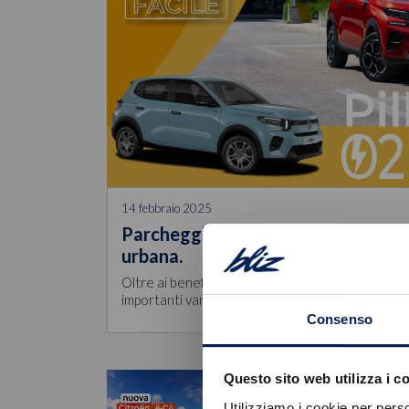
14 febbraio 2025
Parcheggio free: i vantaggi della m
urbana.
Oltre ai benefici ambientali, chi possiede un’auto
importanti vantaggi ec
Consenso
Questo sito web utilizza i c
Utilizziamo i cookie per perso