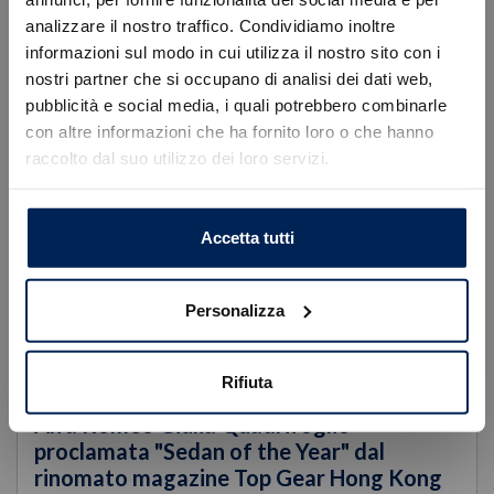
World Premiere Alfa Romeo Junior
analizzare il nostro traffico. Condividiamo inoltre
Nuova Alfa Romeo Junior, presentata al mondo il 10 aprile
informazioni sul modo in cui utilizza il nostro sito con i
2024 in diretta streaming dalla città nata
nostri partner che si occupano di analisi dei dati web,
Errore
pubblicità e social media, i quali potrebbero combinarle
con altre informazioni che ha fornito loro o che hanno
raccolto dal suo utilizzo dei loro servizi.
Caricamento veicoli non riuscito
!
Not valid!
OK
Accetta tutti
Personalizza
Rifiuta
27 marzo 2024
Alfa Romeo Giulia Quadrifoglio
proclamata "Sedan of the Year" dal
rinomato magazine Top Gear Hong Kong