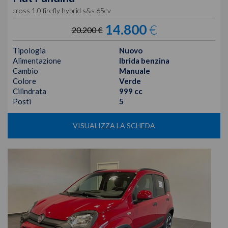
cross 1.0 firefly hybrid s&s 65cv
14.800
€
20.200 €
Tipologia
Nuovo
Alimentazione
Ibrida benzina
Cambio
Manuale
Colore
Verde
Cilindrata
999 cc
Posti
5
VISUALIZZA LA SCHEDA