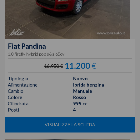
Fiat
Pandina
1.0 firefly hybrid pop s&s 65cv
11.200
€
16.950 €
Tipologia
Nuovo
Alimentazione
Ibrida benzina
Cambio
Manuale
Colore
Rosso
Cilindrata
999 cc
Posti
4
VISUALIZZA LA SCHEDA