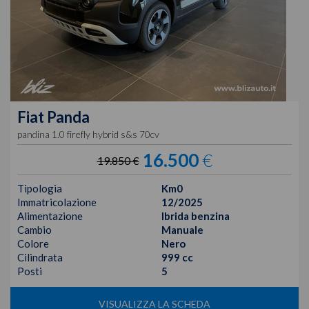
Fiat
Panda
pandina 1.0 firefly hybrid s&s 70cv
16.500
€
19.850 €
Tipologia
Km0
Immatricolazione
12/2025
Alimentazione
Ibrida benzina
Cambio
Manuale
Colore
Nero
Cilindrata
999 cc
Posti
5
VISUALIZZA LA SCHEDA