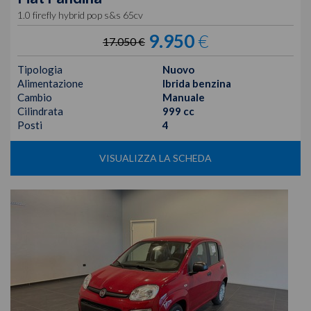
1.0 firefly hybrid pop s&s 65cv
9.950
€
17.050 €
Tipologia
Nuovo
Alimentazione
Ibrida benzina
Cambio
Manuale
Cilindrata
999 cc
Posti
4
VISUALIZZA LA SCHEDA