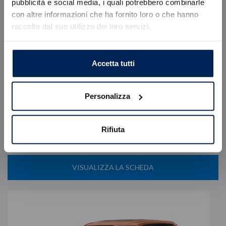
Errore
pubblicità e social media, i quali potrebbero combinarle
con altre informazioni che ha fornito loro o che hanno
raccolto dal suo utilizzo dei loro servizi.
Caricamento veicoli non riuscito
Fiat
Pandina
!
Not valid!
cross 1.0 firefly hybrid s&s 65cv
OK
Accetta tutti
14.900
€
20.250 €
Tipologia
Nuovo
Personalizza
Alimentazione
Ibrida benzina
Cambio
Manuale
Colore
Verde
Rifiuta
Cilindrata
999 cc
Posti
5
VISUALIZZA LA SCHEDA