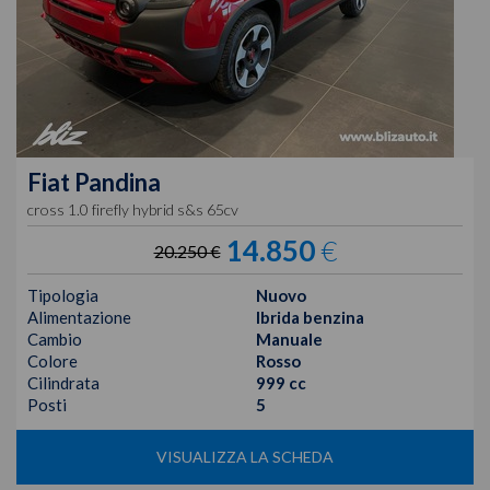
Fiat
Pandina
cross 1.0 firefly hybrid s&s 65cv
14.850
€
20.250 €
Tipologia
Nuovo
Alimentazione
Ibrida benzina
Cambio
Manuale
Colore
Rosso
Cilindrata
999 cc
Posti
5
VISUALIZZA LA SCHEDA