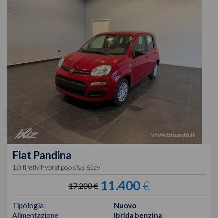
Fiat
Pandina
1.0 firefly hybrid pop s&s 65cv
11.400
€
17.200 €
Tipologia
Nuovo
Alimentazione
Ibrida benzina