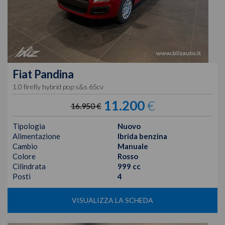
Fiat
Pandina
1.0 firefly hybrid pop s&s 65cv
11.200
€
16.950 €
Tipologia
Nuovo
Alimentazione
Ibrida benzina
Cambio
Manuale
Colore
Rosso
Cilindrata
999 cc
Posti
4
VISUALIZZA LA SCHEDA