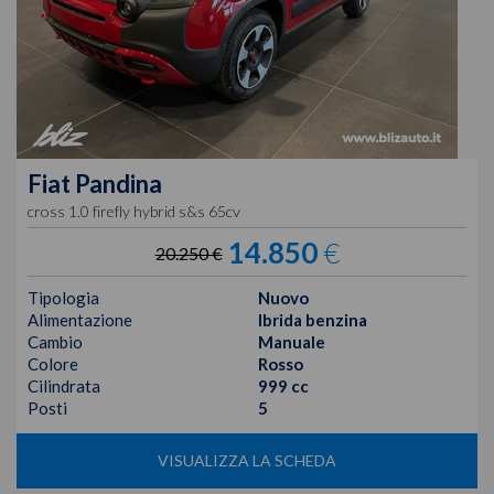
Fiat
Pandina
cross 1.0 firefly hybrid s&s 65cv
14.850
€
20.250 €
Tipologia
Nuovo
Alimentazione
Ibrida benzina
Cambio
Manuale
Colore
Rosso
Cilindrata
999 cc
Posti
5
VISUALIZZA LA SCHEDA