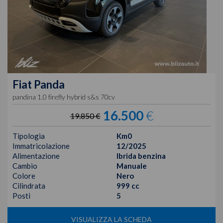
Fiat
Panda
pandina 1.0 firefly hybrid s&s 70cv
16.500
€
19.850 €
Tipologia
Km0
Immatricolazione
12/2025
Alimentazione
Ibrida benzina
Cambio
Manuale
Colore
Nero
Cilindrata
999 cc
Posti
5
VISUALIZZA LA SCHEDA