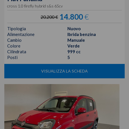
cross 1.0 firefly hybrid s&s 65cv
14.800
€
20.200 €
Tipologia
Nuovo
Alimentazione
Ibrida benzina
Cambio
Manuale
Colore
Verde
Cilindrata
999 cc
Posti
5
VISUALIZZA LA SCHEDA