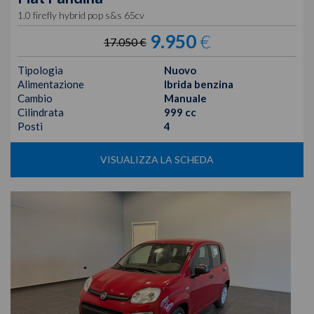
1.0 firefly hybrid pop s&s 65cv
9.950
€
17.050 €
Tipologia
Nuovo
Alimentazione
Ibrida benzina
Cambio
Manuale
Cilindrata
999 cc
Posti
4
VISUALIZZA LA SCHEDA