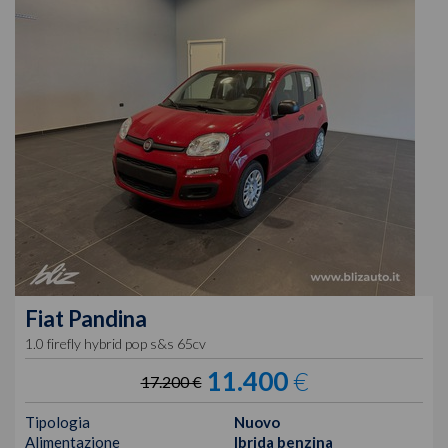
Fiat
Pandina
1.0 firefly hybrid pop s&s 65cv
11.400
€
17.200 €
Tipologia
Nuovo
Alimentazione
Ibrida benzina