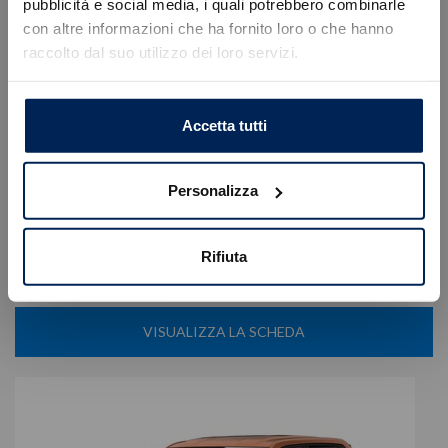
Errore
pubblicità e social media, i quali potrebbero combinarle
con altre informazioni che ha fornito loro o che hanno
raccolto dal suo utilizzo dei loro servizi.
Caricamento veicoli non riuscito
Fiat
Pandina
!
Not valid!
cross 1.0 firefly hybrid s&s 65cv
OK
Accetta tutti
14.900
€
20.250 €
Tipologia
Nuovo
Personalizza
Alimentazione
Ibrida benzina
Cambio
Manuale
Colore
Verde
Rifiuta
Cilindrata
999 cc
Posti
5
VISUALIZZA LA SCHEDA