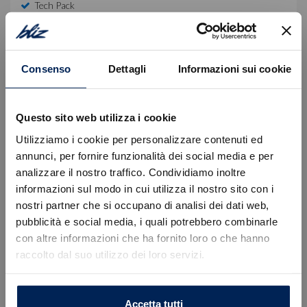
Tech Pack
Equipaggiamento di serie
Consenso
Dettagli
Informazioni sui cookie
Descrizione
Questo sito web utilizza i cookie
Autovettura immatricolata in pronta consegna.
Prezzo valido con finanziamento Stellantis Financial
Utilizziamo i cookie per personalizzare contenuti ed
Services escluso del Passaggio di proprietà ed
annunci, per fornire funzionalità dei social media e per
ulteriori spese.
analizzare il nostro traffico. Condividiamo inoltre
informazioni sul modo in cui utilizza il nostro sito con i
Per informazioni e preventivi personalizzati La
nostri partner che si occupano di analisi dei dati web,
Errore
invitiamo a prendere appuntamento con un nostro
pubblicità e social media, i quali potrebbero combinarle
consulente dedicato:
con altre informazioni che ha fornito loro o che hanno
raccolto dal suo utilizzo dei loro servizi.
Caricamento veicoli non riuscito
• Sede di Trieste, Via Flavia 120 | +39 040 985820
!
• Sede di Gorizia, Via Terza Armata 180/129 | +39
Not valid!
0481 20988
OK
Accetta tutti