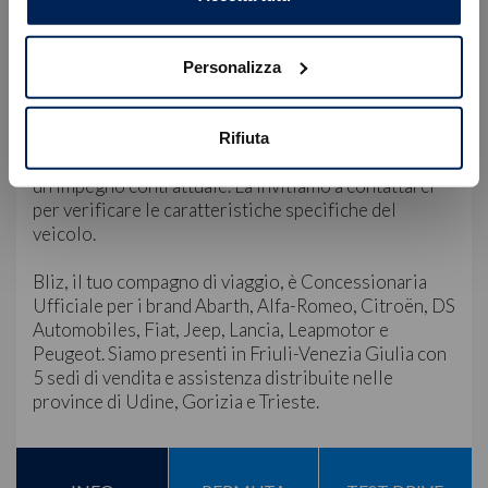
Servizio Clienti:
WhatsApp: +39 349 180 5149
E-mail: servizioclienti@blizauto.it
Personalizza
Nota Bene: le immagini, la dotazione tecnica e gli
accessori indicati nella presente scheda potrebbero
Rifiuta
non coincidere e non rappresentano in alcun modo
un impegno contrattuale. La invitiamo a contattarci
per verificare le caratteristiche specifiche del
veicolo.
Bliz, il tuo compagno di viaggio, è Concessionaria
Ufficiale per i brand Abarth, Alfa-Romeo, Citroën, DS
Automobiles, Fiat, Jeep, Lancia, Leapmotor e
Peugeot. Siamo presenti in Friuli-Venezia Giulia con
5 sedi di vendita e assistenza distribuite nelle
province di Udine, Gorizia e Trieste.