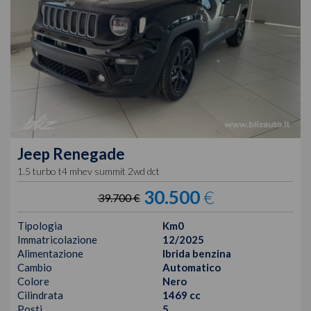
Jeep
Renegade
1.5 turbo t4 mhev summit 2wd dct
30.500
€
39.700 €
Tipologia
Km0
Immatricolazione
12/2025
Alimentazione
Ibrida benzina
Cambio
Automatico
Colore
Nero
Cilindrata
1469 cc
Posti
5