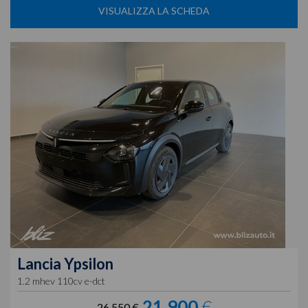
VISUALIZZA LA SCHEDA
Lancia
Ypsilon
1.2 mhev 110cv e-dct
21.900
€
26.550 €