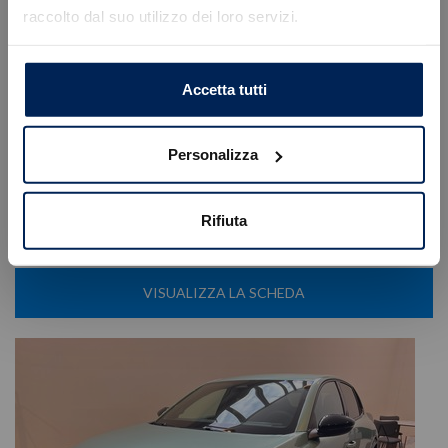
raccolto dal suo utilizzo dei loro servizi.
Caricamento veicoli non riuscito
Lancia
Ypsilon
!
Not valid!
Lancia 1.2 mhev 110cv e-dct
OK
Accetta tutti
18.900
€
25.650 €
Tipologia
Km0
Personalizza
Immatricolazione
04/2026
Alimentazione
Ibrida benzina
Cambio
Automatico
Rifiuta
Cilindrata
1199 cc
Posti
5
VISUALIZZA LA SCHEDA