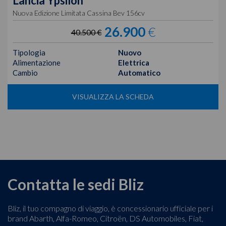
Lancia
Ypsilon
Nuova Edizione Limitata Cassina Bev 156cv
26.900
€
40.500 €
Tipologia
Nuovo
Alimentazione
Elettrica
Cambio
Automatico
VISUALIZZA LA SCHEDA
Contatta le sedi Bliz
Bliz, il tuo compagno di viaggio, è concessionario ufficiale per i
brand Abarth, Alfa-Romeo, Citroën, DS Automobiles, Fiat,