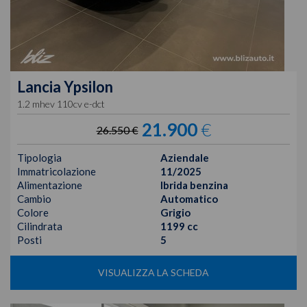
Lancia
Ypsilon
1.2 mhev 110cv e-dct
21.900
€
26.550 €
Tipologia
Aziendale
Immatricolazione
11/2025
Alimentazione
Ibrida benzina
Cambio
Automatico
Colore
Grigio
Cilindrata
1199 cc
Posti
5
VISUALIZZA LA SCHEDA