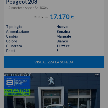
Peugeot
208
1.2 puretech style s&s 100cv
17.170
€
23.375 €
Tipologia
Nuovo
Alimentazione
Benzina
Cambio
Manuale
Colore
Bianco
Cilindrata
1199 cc
Posti
5
VISUALIZZA LA SCHEDA