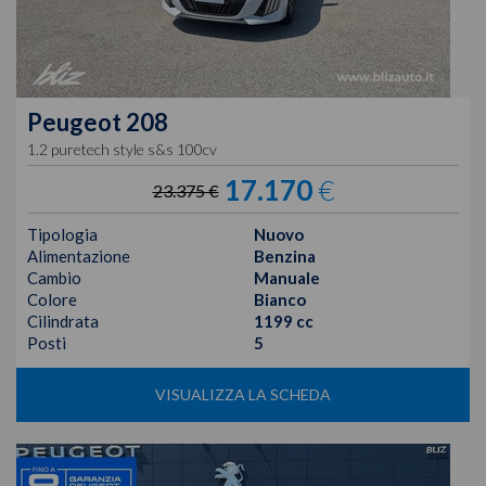
Peugeot
208
1.2 puretech style s&s 100cv
17.170
€
23.375 €
Tipologia
Nuovo
Alimentazione
Benzina
Cambio
Manuale
Colore
Bianco
Cilindrata
1199 cc
Posti
5
VISUALIZZA LA SCHEDA