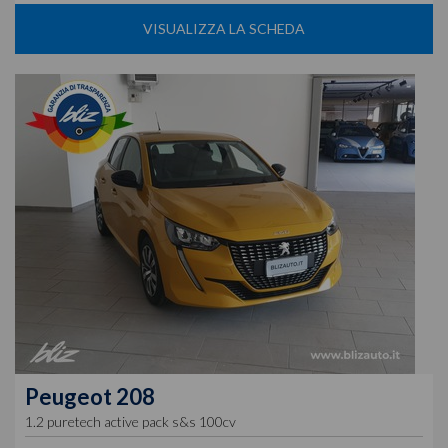
VISUALIZZA LA SCHEDA
Peugeot
208
1.2 puretech active pack s&s 100cv