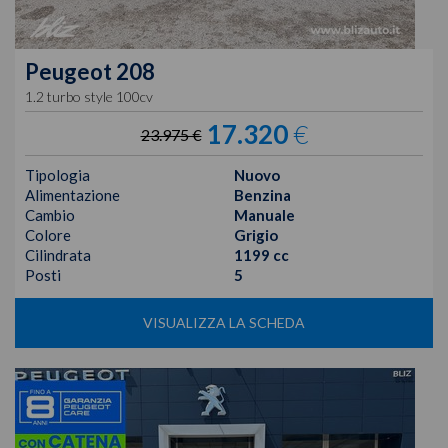
Peugeot
208
1.2 turbo style 100cv
17.320
€
23.975 €
Tipologia
Nuovo
Alimentazione
Benzina
Cambio
Manuale
Colore
Grigio
Cilindrata
1199 cc
Posti
5
VISUALIZZA LA SCHEDA