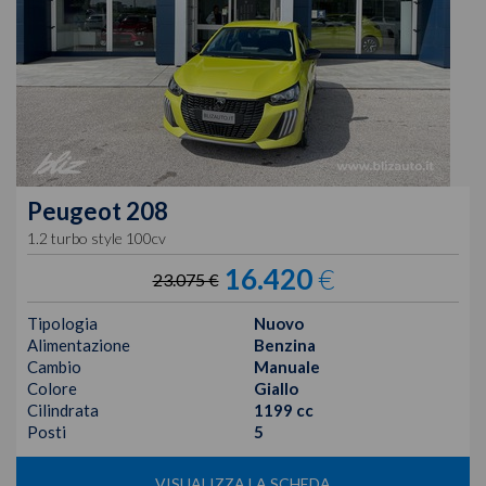
Peugeot
208
1.2 turbo style 100cv
16.420
€
23.075 €
Tipologia
Nuovo
Alimentazione
Benzina
Cambio
Manuale
Colore
Giallo
Cilindrata
1199 cc
Posti
5
VISUALIZZA LA SCHEDA