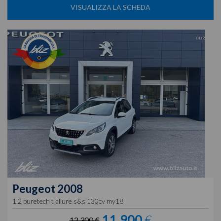
VISUALIZZA LA SCHEDA
Peugeot
2008
1.2 puretech t allure s&s 130cv my18
11.900
€
12.300 €