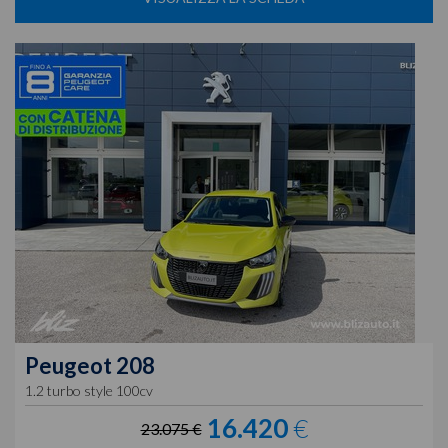
Peugeot
208
1.2 turbo style 100cv
16.420
€
23.075 €