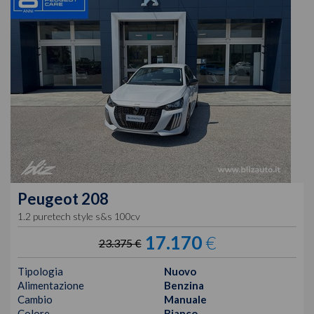
Peugeot
208
1.2 puretech style s&s 100cv
17.170
€
23.375 €
Tipologia
Nuovo
Alimentazione
Benzina
Cambio
Manuale
Colore
Bianco