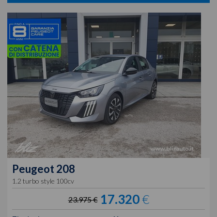
Peugeot
208
1.2 turbo style 100cv
17.320
€
23.975 €