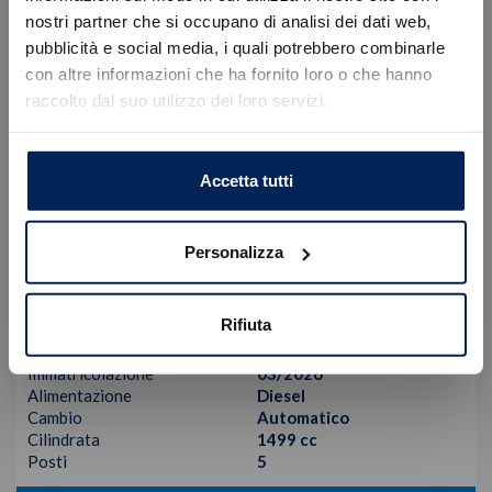
nostri partner che si occupano di analisi dei dati web,
Errore
pubblicità e social media, i quali potrebbero combinarle
con altre informazioni che ha fornito loro o che hanno
raccolto dal suo utilizzo dei loro servizi.
Caricamento veicoli non riuscito
!
Not valid!
OK
Accetta tutti
DS
DS 7 Crossback
Personalizza
1.5 bluehdi edition france 130cv auto
33.900
€
48.779 €
Rifiuta
Tipologia
Km0
Immatricolazione
03/2026
Alimentazione
Diesel
Cambio
Automatico
Cilindrata
1499 cc
Posti
5