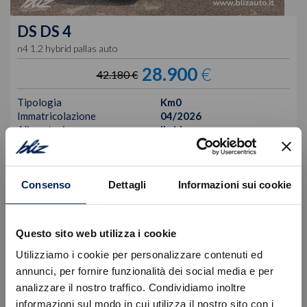
DS
DS 4
n4 1.2 hybrid pallas auto
28.900
€
42.180 €
Tipologia
Km0
Immatricolazione
04/2026
Alimentazione
Ibrida
Cambio
Automatico
Cilindrata
1199 cc
Posti
5
Consenso
Dettagli
Informazioni sui cookie
VISUALIZZA LA SCHEDA
Questo sito web utilizza i cookie
Utilizziamo i cookie per personalizzare contenuti ed
annunci, per fornire funzionalità dei social media e per
analizzare il nostro traffico. Condividiamo inoltre
informazioni sul modo in cui utilizza il nostro sito con i