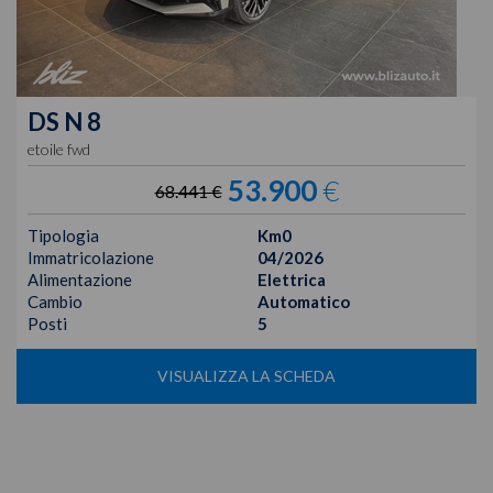
DS
N 8
etoile fwd
53.900
€
68.441 €
Tipologia
Km0
Immatricolazione
04/2026
Alimentazione
Elettrica
Cambio
Automatico
Posti
5
VISUALIZZA LA SCHEDA