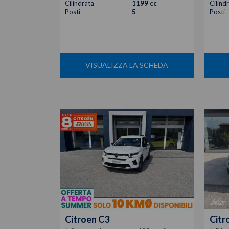
Cilindrata
1199 cc
Cilind
Posti
5
Posti
VISUALIZZA LA SCHEDA
Citroen
C3
Citr