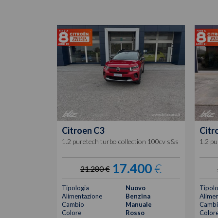
Citroen
C3
Citr
1.2 puretech turbo collection 100cv s&s
1.2 pu
17.400
€
21.280 €
Tipologia
Nuovo
Tipolo
Alimentazione
Benzina
Alimen
Cambio
Manuale
Cambi
Colore
Rosso
Color