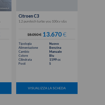
Citroen
C3
s
1.2 puretech turbo you 100cv s&s
€
13.670
€
18.050 €
Tipologia
Nuovo
Alimentazione
Benzina
Cambio
Manuale
Colore
Blu
Cilindrata
1199 cc
Posti
5
VISUALIZZA LA SCHEDA