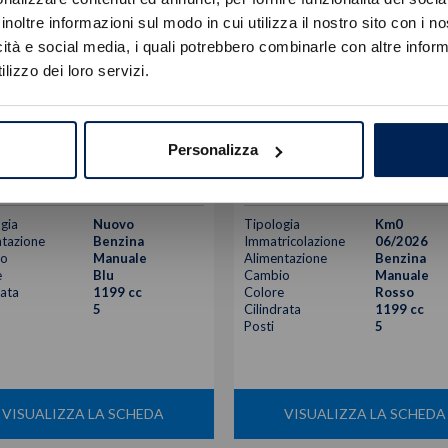
Errore
inoltre informazioni sul modo in cui utilizza il nostro sito con i 
icità e social media, i quali potrebbero combinarle con altre inform
Caricamento veicoli non riuscito
lizzo dei loro servizi.
!
Not valid!
oen
C3
Citroen
C3
OK
retech turbo plus 100cv s&s
1.2 puretech turbo max 100cv s&
Personalizza
16.920
€
17.200
20.800 €
21.570 €
gia
Nuovo
Tipologia
Km0
tazione
Benzina
Immatricolazione
06/2026
o
Manuale
Alimentazione
Benzina
e
Blu
Cambio
Manuale
rata
1199 cc
Colore
Rosso
5
Cilindrata
1199 cc
Posti
5
VISUALIZZA LA SCHEDA
VISUALIZZA LA SCHEDA