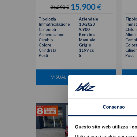
15.900
€
26.290 €
Tipologia
Aziendale
Tipolo
Immatricolazione
10/2023
Immatr
Chilometri
9.900
Chilom
Alimentazione
Benzina
Alimen
Cambio
Manuale
Cambi
Colore
Grigio
Color
Cilindrata
1199 cc
Cilind
Posti
5
Posti
VISUALIZZA LA SCHEDA
Consenso
Questo sito web utilizza i c
Utilizziamo i cookie per perso