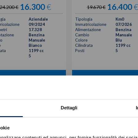
16.300
€
16.400
24.200 €
19.670 €
gia
Aziendale
Tipologia
Km0
icolazione
09/2024
Immatricolazione
07/2026
etri
17.328
Alimentazione
Benzina
tazione
Benzina
Cambio
Manuale
o
Manuale
Colore
Blu
e
Bianco
Cilindrata
1199 cc
rata
1199 cc
Posti
5
5
VISUALIZZA LA SCHEDA
VISUALIZZA LA SCHEDA
Dettagli
ookie
nalizzare contenuti ed annunci, per fornire funzionalità dei socia