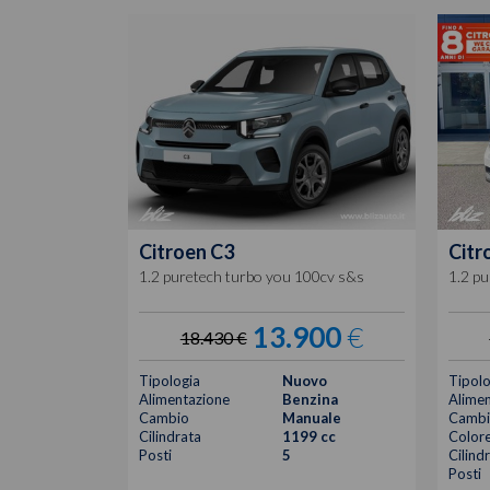
Citroen
C3
Citr
1.2 puretech turbo you 100cv s&s
1.2 p
13.900
€
18.430 €
Tipologia
Nuovo
Tipolo
Alimentazione
Benzina
Alimen
Cambio
Manuale
Cambi
Cilindrata
1199 cc
Color
Posti
5
Cilind
Posti