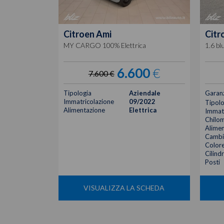
Citroen
Ami
Citr
MY CARGO 100% Elettrica
1.6 bl
6.600
€
7.600 €
Tipologia
Aziendale
Garan
Immatricolazione
09/2022
Tipolo
Alimentazione
Elettrica
Immatr
Chilom
Alimen
Cambi
Color
Cilind
Posti
VISUALIZZA LA SCHEDA