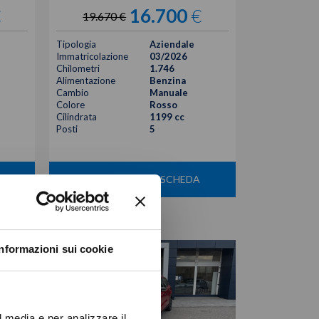
€
16.700
€
19.670 €
Tipologia
Aziendale
Immatricolazione
03/2026
Chilometri
1.746
Alimentazione
Benzina
Cambio
Manuale
Colore
Rosso
Cilindrata
1199 cc
Posti
5
VISUALIZZA LA SCHEDA
Informazioni sui cookie
l media e per analizzare il