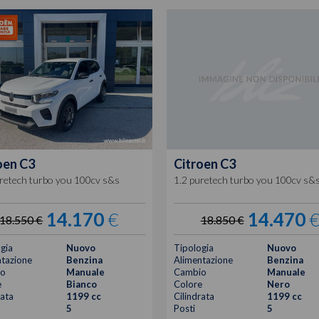
oen
C3
Citroen
C3
uretech turbo you 100cv s&s
1.2 puretech turbo you 100cv s&
14.170
€
14.470
18.550 €
18.850 €
gia
Nuovo
Tipologia
Nuovo
tazione
Benzina
Alimentazione
Benzina
o
Manuale
Cambio
Manuale
e
Bianco
Colore
Nero
rata
1199 cc
Cilindrata
1199 cc
5
Posti
5