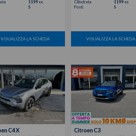
rata
1199 cc
Cilindrata
1199 cc
5
Posti
5
VISUALIZZA LA SCHEDA
VISUALIZZA LA SCHEDA
oen
C4 X
Citroen
C3