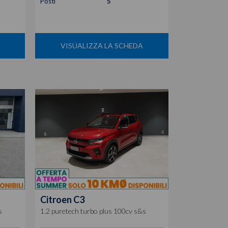
Posti
5
VISUALIZZA LA SCHEDA
Citroen
C3
s
1.2 puretech turbo plus 100cv s&s