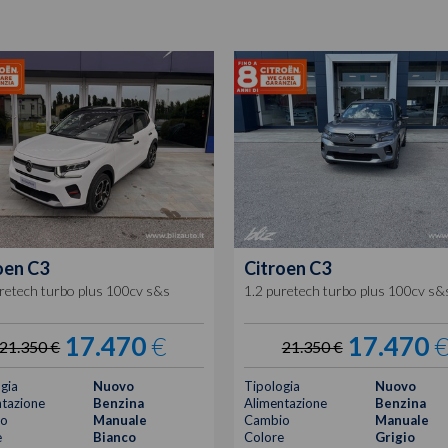
oen
C3
Citroen
C3
retech turbo plus 100cv s&s
1.2 puretech turbo plus 100cv s&
17.470
€
17.470
21.350 €
21.350 €
gia
Nuovo
Tipologia
Nuovo
tazione
Benzina
Alimentazione
Benzina
o
Manuale
Cambio
Manuale
e
Bianco
Colore
Grigio