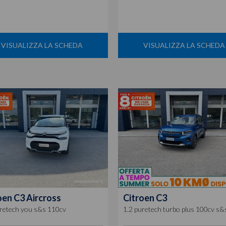
VISUALIZZA LA SCHEDA
VISUALIZZA LA SCHEDA
oen
C3 Aircross
Citroen
C3
uretech you s&s 110cv
1.2 puretech turbo plus 100cv s&