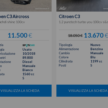
oen
C3 Aircross
Citroen
C3
uehdi shine 100cv
1.2 puretech turbo you 100cv s&
11.500
€
13.670
18.050 €
zia
Tipologia
Nuovo
Alimentazione
Benzina
gia
Usato
Cambio
Manuale
icolazione
10/2018
Colore
Blu
etri
89.800
Cilindrata
1199 cc
tazione
Diesel
Posti
5
o
Manuale
e
Bianco
rata
1560 cc
5
VISUALIZZA LA SCHEDA
VISUALIZZA LA SCHEDA