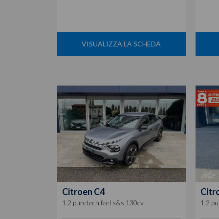
VISUALIZZA LA SCHEDA
Citroen
C4
Citr
1.2 puretech feel s&s 130cv
1.2 p