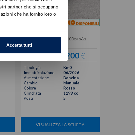
nostri partner che si occupano
azioni che ha fornito loro o
Citroen
C3
s
1.2 puretech turbo max 100cv s&s
Accetta tutti
€
17.200
€
21.570 €
Tipologia
Km0
Immatricolazione
06/2026
Alimentazione
Benzina
Cambio
Manuale
Colore
Rosso
Cilindrata
1199 cc
Posti
5
VISUALIZZA LA SCHEDA