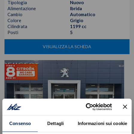
Tipologia
Nuovo
Alimentazione
Ibrida
Cambio
Automatico
Colore
Grigio
Cilindrata
1199 cc
Posti
5
VISUALIZZA LA SCHEDA
Consenso
Dettagli
Informazioni sui cookie