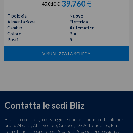
39.760
€
45.810 €
Tipologia
Nuovo
Alimentazione
Elettrica
Cambio
Automatico
Colore
Blu
Posti
5
VISUALIZZA LA SCHEDA
Contatta le sedi Bliz
Bliz, il tuo compagno di viaggio, è concessionario ufficiale per i
brand Abarth, Alfa-Romeo, Citroën, DS Automobiles, Fiat,
Jeep, Lancia, Leapmotor, Peugeot, Peugeot Professional.