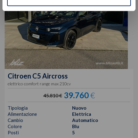
Citroen
C5 Aircross
elettrico comfort range max 210cv
39.760
€
45.810 €
Tipologia
Nuovo
Alimentazione
Elettrica
Cambio
Automatico
Colore
Blu
Posti
5