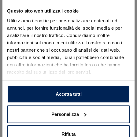
Questo sito web utilizza i cookie
Utilizziamo i cookie per personalizzare contenuti ed
Citroen
C5 Aircross
annunci, per fornire funzionalità dei social media e per
1.6 phev max 225cv (195) auto
analizzare il nostro traffico. Condividiamo inoltre
39.620
€
47.210 €
informazioni sul modo in cui utilizza il nostro sito con i
nostri partner che si occupano di analisi dei dati web,
Errore
Tipologia
Nuovo
pubblicità e social media, i quali potrebbero combinarle
Alimentazione
Ibrida
con altre informazioni che ha fornito loro o che hanno
Cambio
Automatico
raccolto dal suo utilizzo dei loro servizi.
Caricamento veicoli non riuscito
Colore
Blu
Cilindrata
1598 cc
!
Not valid!
Posti
5
OK
Accetta tutti
VISUALIZZA LA SCHEDA
Personalizza
Rifiuta