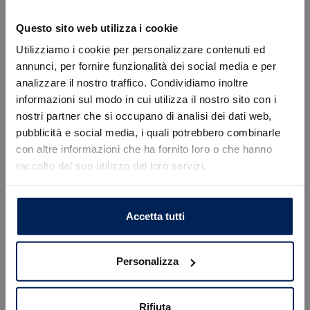
Listino
16.900 €
Questo sito web utilizza i cookie
Prezzo con finanziamento SimplyDrive Promo oltre
oneri finanziari:
15.300 €
Utilizziamo i cookie per personalizzare contenuti ed
annunci, per fornire funzionalità dei social media e per
Dettagli promozione
analizzare il nostro traffico. Condividiamo inoltre
informazioni sul modo in cui utilizza il nostro sito con i
nostri partner che si occupano di analisi dei dati web,
Richiedi informazioni
Errore
pubblicità e social media, i quali potrebbero combinarle
Desideri ricevere maggiori informazioni? Compila i
con altre informazioni che ha fornito loro o che hanno
campi sottostanti. Verrai contattato il prima
raccolto dal suo utilizzo dei loro servizi.
Caricamento veicoli non riuscito
possibile.
!
Not valid!
OK
Nome e Cognome*
Accetta tutti
Email*
Personalizza
Telefono
Rifiuta