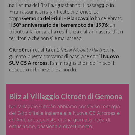
nell’anima dell’Italia. Quest'anno, il passaggio in
Friuli assume un significato profondo. La
tappa
Gemona del Friuli – Piancavallo
ha celebrato
il
50° anniversario del terremoto del 1976
: un
tributo alla forza, alla resilienza e alla rinascita di un
territorio che non si è mai arreso.
Citroën
, in qualità di
Official Mobility Partner
, ha
guidato questa carovana di passione con il
Nuovo
SUV C5 Aircross
, l'ammiraglia che ridefinisce il
concetto di benessere a bordo.
Bliz al Villaggio Citroën di Gemona
Nel Villaggio Citroën abbiamo condiviso l’energia
del Giro d'Italia insieme alla Nuova C5 Aircross e
ad Ami, protagoniste di una giornata ricca di
entusiasmo, passione e divertimento.